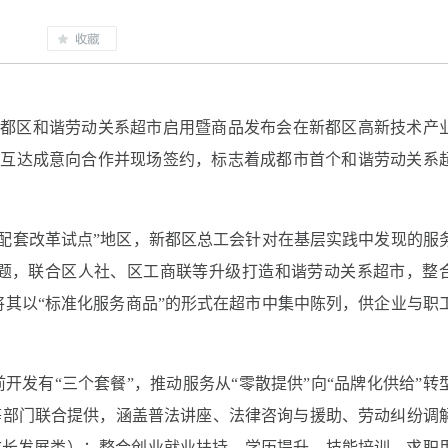
新都区和谐劳动关系超市启用暨商品发布会在新都区高新技术产
相互达成意向合作并现场签约，标志着成都市首个和谐劳动关系
配套改革试点”地区，新都区总工会针对在基层实践中发现的服
题，联合区人社、区工商联等升级打造和谐劳动关系超市，整
其以“标准化服务商品”的形式在超市中集中陈列，供企业与职
开发有“三个套餐”，推动服务从“零散提供”向“品牌化供给”转
等部门联合提供，涵盖普法讲座、法律咨询与援助、劳动纠纷调
成长发展类）：整合创业就业扶持、学历提升、技能培训、求职