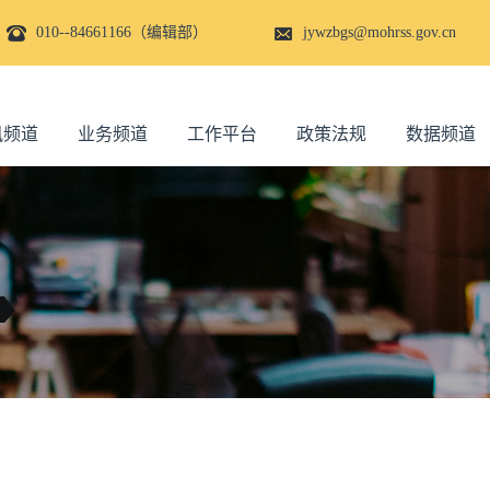
010--84661166（编辑部）
jywzbgs@mohrss.gov.cn
讯频道
业务频道
工作平台
政策法规
数据频道