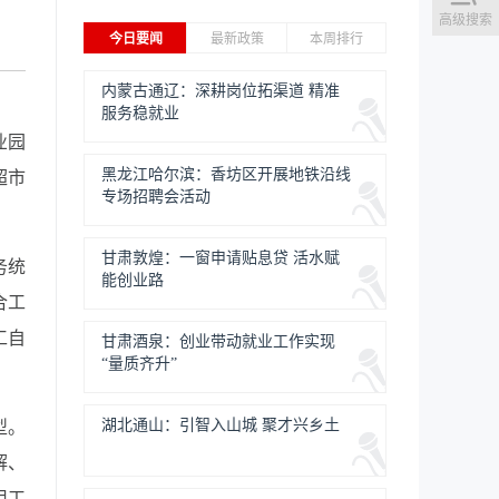
高级搜索
今日要闻
最新政策
本周排行
内蒙古通辽：深耕岗位拓渠道 精准
服务稳就业
业园
黑龙江哈尔滨：香坊区开展地铁沿线
超市
专场招聘会活动
甘肃敦煌：一窗申请贴息贷 活水赋
务统
能创业路
合工
工自
甘肃酒泉：创业带动就业工作实现
“量质齐升”
湖北通山：引智入山城 聚才兴乡土
型。
解、
用工