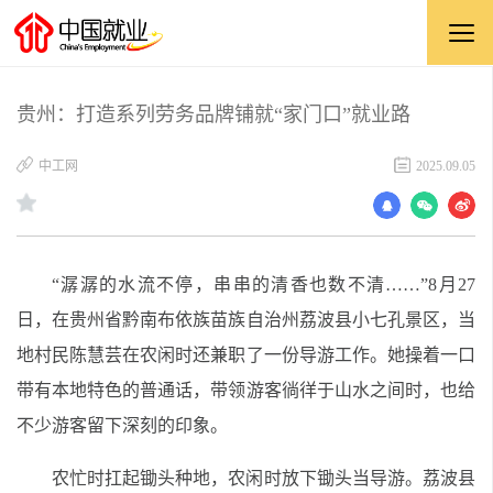
贵州：打造系列劳务品牌铺就“家门口”就业路
中工网
2025.09.05
“潺潺的水流不停，串串的清香也数不清……”8月27
日，在贵州省黔南布依族苗族自治州荔波县小七孔景区，当
地村民陈慧芸在农闲时还兼职了一份导游工作。她操着一口
带有本地特色的普通话，带领游客徜徉于山水之间时，也给
不少游客留下深刻的印象。
农忙时扛起锄头种地，农闲时放下锄头当导游。荔波县