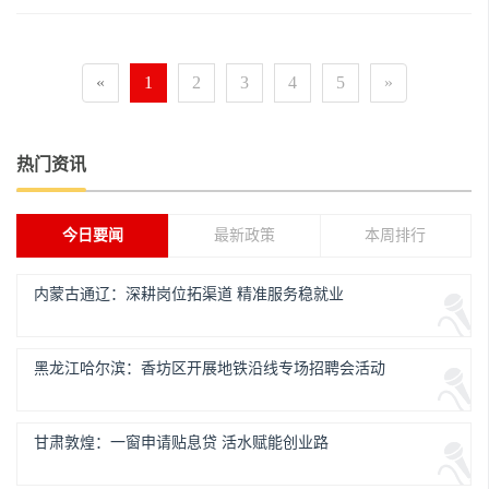
«
1
2
3
4
5
»
热门资讯
今日要闻
最新政策
本周排行
内蒙古通辽：深耕岗位拓渠道 精准服务稳就业
黑龙江哈尔滨：香坊区开展地铁沿线专场招聘会活动
甘肃敦煌：一窗申请贴息贷 活水赋能创业路