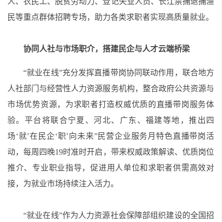
人、
农民工、脱贫劳动力、登记失业人员
、
长江禁捕退捕渔
民等重点群体
招聘专场
，助力各类求职者
实现
高质量就业。
协同人社与市场职介，搭建民企与人才
云端
桥梁
“就业在线”
充分发挥直播带岗协同联动作用，
联
合
地方
人社部门与经营性人力资源服务机构，整合政府公共资源与
市场优势资源，为求职者打造权威优质的
直播带岗服务
体
验。
平台
将联合宁夏、河北、广东、
福建等地，推出四
场
‘就’在民企
‘职’向未来”
民营企业服务月特色直播带岗活
动
，
每周四晚
19时准时开启
，带来权威政策解读、优质岗位
推介、专业职业指导，
促进
用人单位和求职者
供需
高效
对
接
，为就业市场持续注入活力
。
“就业在线”作为人力资源社会保障部组织建设的全国招