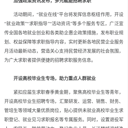
加强政策资讯发布
，
多元赋能招聘求职
活动期间，“就业在线”平台
将
发挥信息枢纽
作用，
开设
“就业政策”“求职指导”“活动资讯”等
多个
服务专区，
广泛宣
传全国各地就业创业和
各类助企
惠企政策措施
，
发布
职业规
划
、
权益保障
等
求职指导内容，
实时更新
各地
民营企业服务
月活动最新动态
，
营造关心支持民营经济发展的社会氛围
，
为
广大
求职者提供便捷的招聘求职服务信息
。
开设高校毕业生专场，
助力
重点人群就业
紧扣
应届生求职春季黄金期，
聚焦
高校毕业生等青年，
开设高校毕业生招聘
专场
，汇聚研发、运营、销售、财务、
管培生等领域大量优质岗位，贴心提供未就业高校毕业生求
职登记、就业见习求职报名等专属服务
。
同时，设置
退役军