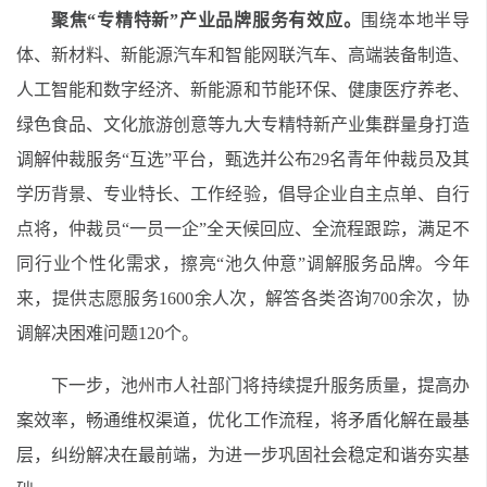
聚焦“专精特新”产业品牌服务有效应。
围绕本地半导
体、新材料、新能源汽车和智能网联汽车、高端装备制造、
人工智能和数字经济、新能源和节能环保、健康医疗养老、
绿色食品、文化旅游创意等九大专精特新产业集群量身打造
调解仲裁服务“互选”平台，甄选并公布
29
名青年仲裁员及其
学历背景、专业特长、工作经验，倡导企业自主点单、自行
点将，仲裁员“一员一企”全天候回应、全流程跟踪，满足不
同行业个性化需求，擦亮“池久仲意”调解服务品牌。今年
来，提供志愿服务
1600
余人次，解答各类咨询
700
余次，协
调解决困难问题
120
个。
下一步，池州市人社部门将持续提升服务质量，提高办
案效率，畅通维权渠道，优化工作流程，将矛盾化解在最基
层，纠纷解决在最前端，为进一步巩固社会稳定和谐夯实基