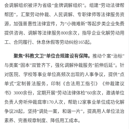
会调解组织被评为省级“金牌调解组织”。组建“劳动法律帮
帮团”，汇聚劳动仲裁、人民调解、专职律师等法律服务资
源，加强普惠性法律宣传，为“小微难新”等起步类企业免费
提供咨询、调解等法律服务
800
余次，指导企业化解劳动用
工、合同履行、休息休假等劳动纠纷
165
起。
聚焦“科教文卫”单位合规建设有保障。
推动个案“治标”
与类案“固本”双管齐下，强化调解仲裁服务“前伸后延”。针
对医院、学校等事业单位高频次出现的人事争议，提供“点
单式”定制普法服务，印制《合法用工指引》《仲裁建议
书》
3000
余份，定期开展“劳动法律体检”
60
余次，邀请单位
负责人旁听仲裁庭审
170
人次，帮助
12
家事业单位成功化解
争议
28
起，坚持“调处一案，和谐一片”，提高用人单位法治
素养、完善规章制度、降低用工成本。