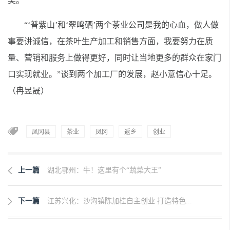
奖。
“‘普紫山’和‘翠鸣硒’两个茶业公司是我的心血，做人做
事要讲诚信，在茶叶生产加工和销售方面，我要努力在质
量、营销和服务上做得更好，同时让当地更多的群众在家门
口实现就业。”谈到两个加工厂的发展，赵小意信心十足。
（冉昱晟）
凤冈县
茶业
凤冈
返乡
创业
上一篇
湖北鄂州：牛！这里有个“蔬菜大王”
下一篇
江苏兴化：沙沟镇陈加桂自主创业 打造特色...