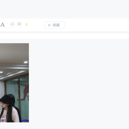
小
中
大