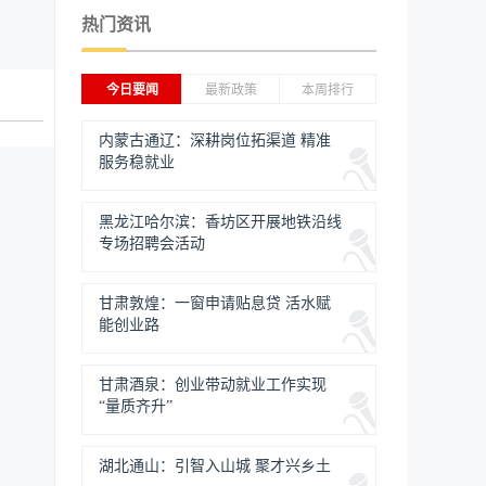
热门资讯
今日要闻
最新政策
本周排行
内蒙古通辽：深耕岗位拓渠道 精准
服务稳就业
黑龙江哈尔滨：香坊区开展地铁沿线
专场招聘会活动
甘肃敦煌：一窗申请贴息贷 活水赋
能创业路
甘肃酒泉：创业带动就业工作实现
“量质齐升”
湖北通山：引智入山城 聚才兴乡土