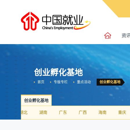
资
创业孵化基地
首页
专版专栏
重点活动
创业孵化基地
创业孵化基地
河南
湖北
湖南
广东
广西
海南
重庆