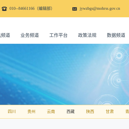
010--84661166（编辑部）
jywzbgs@mohrss.gov.cn
讯频道
业务频道
工作平台
政策法规
数据频道
四川
贵州
云南
西藏
陕西
甘肃