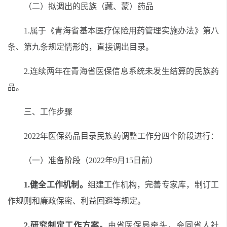
（二）
拟调出的民族（藏、蒙）药品
1.
属于
《青海省基本医疗保险用药管理实施办法》第八
条、
第九条
规定情形的，直接调出目录。
2.连续两年在青海省医保信息系统未发生结算的民族药
品。
三
、工作
步骤
2022年医保药品目录民族药调整工作分
四个阶段
进行：
（一）准备阶段（2022年
9
月
15日前
）
1.健全工作机制。
组建工作机构，完善专家库，制订工
作规则和廉政保密、利益回避等规定。
2.
研究制定工作方案。
由省医保局牵头，会同省人社