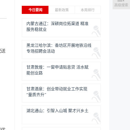
高级搜索
今日要闻
最新政策
本周排行
内蒙古通辽：深耕岗位拓渠道 精准
服务稳就业
黑龙江哈尔滨：香坊区开展地铁沿线
配送
专场招聘会活动
甘肃敦煌：一窗申请贴息贷 活水赋
能创业路
甘肃酒泉：创业带动就业工作实现
“量质齐升”
湖北通山：引智入山城 聚才兴乡土
程优