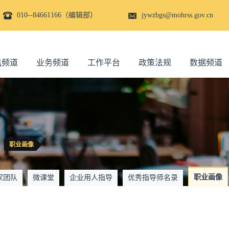
010--84661166（编辑部）
jywzbgs@mohrss.gov.cn
讯频道
业务频道
工作平台
政策法规
数据频道
职业画像
职业画像
家团队
微课堂
企业用人指导
优秀指导师名录