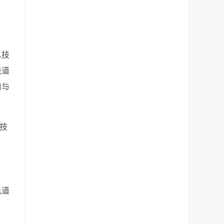
息技
铁道
口与
技
轨道