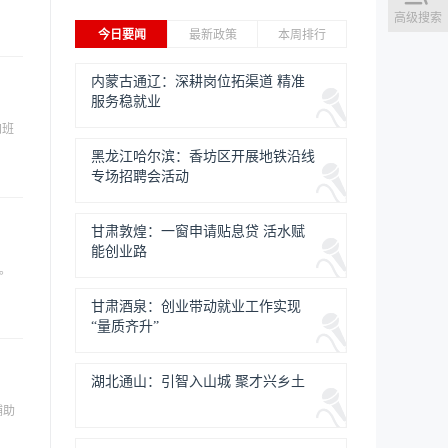
高级搜索
今日要闻
最新政策
本周排行
内蒙古通辽：深耕岗位拓渠道 精准
服务稳就业
加班
黑龙江哈尔滨：香坊区开展地铁沿线
专场招聘会活动
甘肃敦煌：一窗申请贴息贷 活水赋
能创业路
书。
甘肃酒泉：创业带动就业工作实现
“量质齐升”
湖北通山：引智入山城 聚才兴乡土
辅助