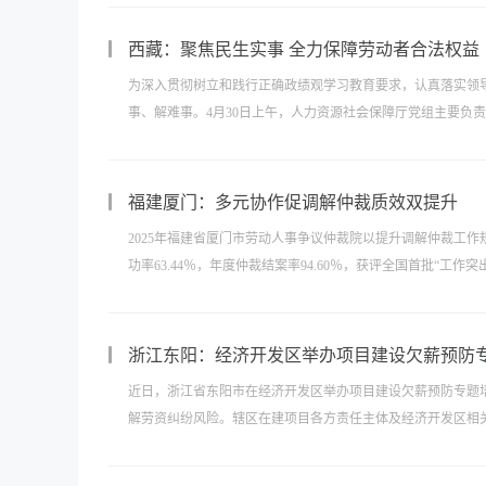
西藏：聚焦民生实事 全力保障劳动者合法权益
为深入贯彻树立和践行正确政绩观学习教育要求，认真落实领
事、解难事。4月30日上午，人力资源社会保障厅党组主要负责
福建厦门：多元协作促调解仲裁质效双提升
2025年福建省厦门市劳动人事争议仲裁院以提升调解仲裁工作
功率63.44％，年度仲裁结案率94.60％，获评全国首批“工
浙江东阳：经济开发区举办项目建设欠薪预防
近日，浙江省东阳市在经济开发区举办项目建设欠薪预防专题
解劳资纠纷风险。辖区在建项目各方责任主体及经济开发区相关