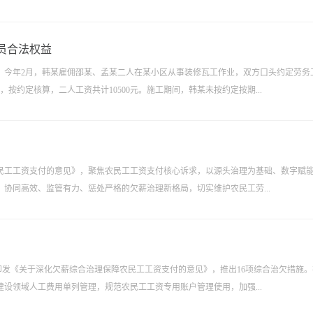
员合法权益
。今年2月，韩某雇佣邵某、孟某二人在某小区从事装修瓦工作业，双方口头约定劳务
，按约定核算，二人工资共计10500元。施工期间，韩某未按约定按期...
民工工资支付的意见》，聚焦农民工工资支付核心诉求，以源头治理为基础、数字赋
协同高效、监管有力、惩处严格的欠薪治理新格局，切实维护农民工劳...
厅印发《关于深化欠薪综合治理保障农民工工资支付的意见》，推出16项综合治欠措施
设领域人工费用单列管理，规范农民工工资专用账户管理使用，加强...