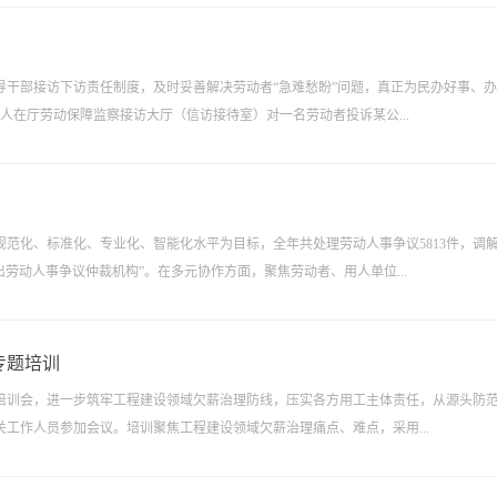
导干部接访下访责任制度，及时妥善解决劳动者“急难愁盼”问题，真正为民办好事、
人在厅劳动保障监察接访大厅（信访接待室）对一名劳动者投诉某公...
规范化、标准化、专业化、智能化水平为目标，全年共处理劳动人事争议5813件，调
作突出劳动人事争议仲裁机构”。在多元协作方面，聚焦劳动者、用人单位...
专题培训
培训会，进一步筑牢工程建设领域欠薪治理防线，压实各方用工主体责任，从源头防
工作人员参加会议。培训聚焦工程建设领域欠薪治理痛点、难点，采用...