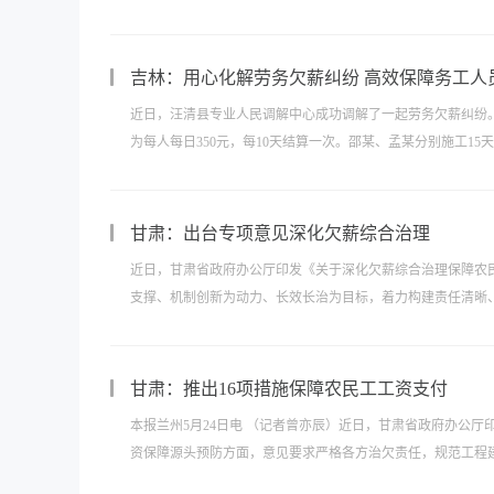
吉林：用心化解劳务欠薪纠纷 高效保障务工人
近日，汪清县专业人民调解中心成功调解了一起劳务欠薪纠纷
为每人每日350元，每10天结算一次。邵某、孟某分别施工15天
甘肃：出台专项意见深化欠薪综合治理
近日，甘肃省政府办公厅印发《关于深化欠薪综合治理保障农
支撑、机制创新为动力、长效长治为目标，着力构建责任清晰、
甘肃：推出16项措施保障农民工工资支付
本报兰州5月24日电 （记者曾亦辰）近日，甘肃省政府办公
资保障源头预防方面，意见要求严格各方治欠责任，规范工程建