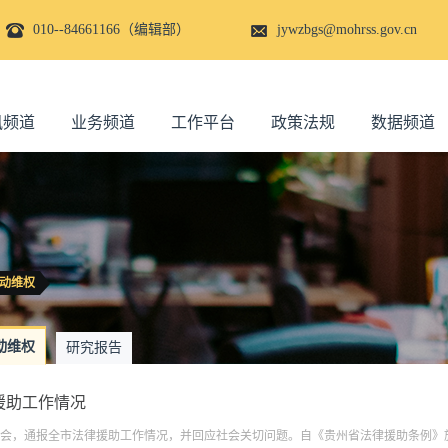
010--84661166（编辑部）
jywzbgs@mohrss.gov.cn
讯频道
业务频道
工作平台
政策法规
数据频道
动维权
动维权
研究报告
援助工作情况
布会，通报全市法律援助工作情况，并回应社会关切问题。自《贵州省法律援助条例》