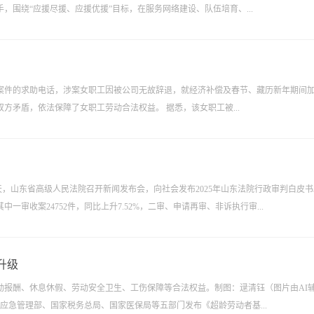
围绕“应援尽援、应援优援”目标，在服务网络建设、队伍培育、...
案件的求助电话，涉案女职工因被公司无故辞退，就经济补偿及春节、藏历新年期间
方矛盾，依法保障了女职工劳动合法权益。 据悉，该女职工被...
）今天，山东省高级人民法院召开新闻发布会，向社会发布2025年山东法院行政审判白皮
其中一审收案24752件，同比上升7.52%，二审、申请再审、非诉执行审...
升级
动报酬、休息休假、劳动安全卫生、工伤保障等合法权益。制图：逯清钰（图片由AI
应急管理部、国家税务总局、国家医保局等五部门发布《超龄劳动者基...