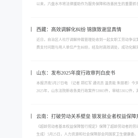
以来，六盘水市将法律援助作为服务保障和改善民生的重要抓手，
西藏：高效调解化纠纷 锦旗致谢显真情
近日，自治区人社厅调解仲裁管理处收到一起女职工劳动争议
费支付问题与用人单位产生纠纷，经及时高效调处，成功化解双
山东：发布2025年度行政审判白皮书
本报济南5月27日电 （记者 郑红军 通讯员 温贵能 朱丽君
2025年，山东法院新收各类行政案件53903件，审结53012件，
云南：打破劳动关系壁垒 银发就业者权益保障
《超龄劳动者基本权益保障暂行规定》保障了超龄劳动者的劳
生成）5月25日，人力资源和社会保障部会同国家卫生健康委、