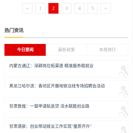
«
1
2
3
4
5
»
热门资讯
今日要闻
最新政策
本周排行
内蒙古通辽：深耕岗位拓渠道 精准服务稳就业
黑龙江哈尔滨：香坊区开展地铁沿线专场招聘会活动
甘肃敦煌：一窗申请贴息贷 活水赋能创业路
甘肃酒泉：创业带动就业工作实现“量质齐升”