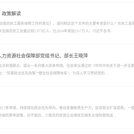
》政策解读
步加强农民工服务保障工作的意见》。请问制定这个文件的主要考虑是什么？农民工是
农民工总量达到2.975亿人，比2014年增加2317万人。习近平总书...
人力资源社会保障部党组书记、部长王晓萍
发点和落脚点，提出一系列重大改革举措。全会审议通过的《中共中央关于进一步全
“完善就业优先政策”“健全社会保障体系”。为深入学习贯彻党的...
出台17条举措，持续强化就业优先导向，推动发展新质生产力，促进就业扩容提质。一
保险费率政策，对不裁员、少裁员的民营企业继续实施失业保险稳岗返...