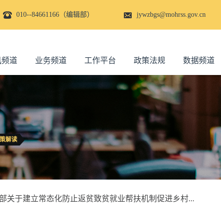
010--84661166（编辑部）
jywzbgs@mohrss.gov.cn
讯频道
业务频道
工作平台
政策法规
数据频道
策解读
部关于建立常态化防止返贫致贫就业帮扶机制促进乡村...