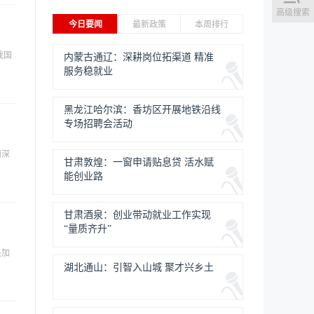
高级搜索
今日要闻
最新政策
本周排行
我国
内蒙古通辽：深耕岗位拓渠道 精准
服务稳就业
黑龙江哈尔滨：香坊区开展地铁沿线
专场招聘会活动
面深
甘肃敦煌：一窗申请贴息贷 活水赋
能创业路
甘肃酒泉：创业带动就业工作实现
“量质齐升”
是加
湖北通山：引智入山城 聚才兴乡土