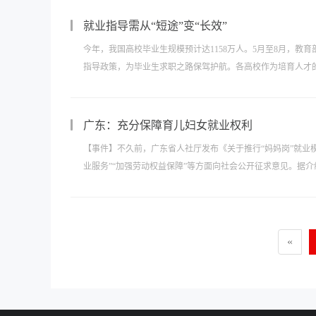
就业指导需从“短途”变“长效”
今年，我国高校毕业生规模预计达1158万人。5月至8月，教育
指导政策，为毕业生求职之路保驾护航。各高校作为培育人才的摇
广东：充分保障育儿妇女就业权利
【事件】不久前，广东省人社厅发布《关于推行“妈妈岗”就业模
业服务”“加强劳动权益保障”等方面向社会公开征求意见。据介绍
«