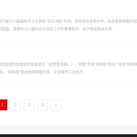
部开展2023届高校毕业生就业“百日冲刺”行动，各地高校多措并举，出台各有侧重的
篮，是做好2023届毕业生就业工作的重要抓手，对于稳定就业大局...
式促进妇女就业的实施意见（征求意见稿）》，并就“开发‘妈妈岗’岗位”“加强‘妈妈岗
，“妈妈岗”是由政府鼓励引导、企业等用工主体开...
1
2
3
4
»