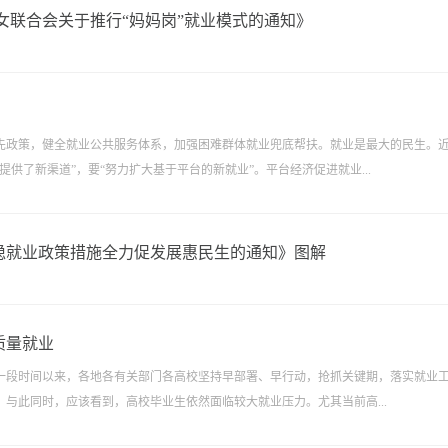
女联合会关于推行“妈妈岗”就业模式的通知》
先政策，健全就业公共服务体系，加强困难群体就业兜底帮扶。就业是最大的民生。
供了新渠道”，要“努力扩大基于平台的新就业”。平台经济促进就业...
稳就业政策措施全力促发展惠民生的通知》图解
质量就业
一段时间以来，各地各有关部门各高校坚持早部署、早行动，抢抓关键期，落实就业
与此同时，应该看到，高校毕业生依然面临较大就业压力。尤其当前高...