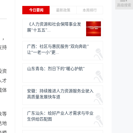
高级搜索
今日要闻
最新政策
本周排行
《人力资源和社会保障事业发
展“十五五”...
》，
广西：社区与惠民服务“双向奔赴”
支持
让“一老一小”更...
山东青岛：烈日下的“暖心护航”
投资
人才
载体
安徽：持续推进人力资源服务业驶入
高质量发展快车道
广东汕头：绘好产业人才需求与毕业
象等
生供给匹配图
达地
务模