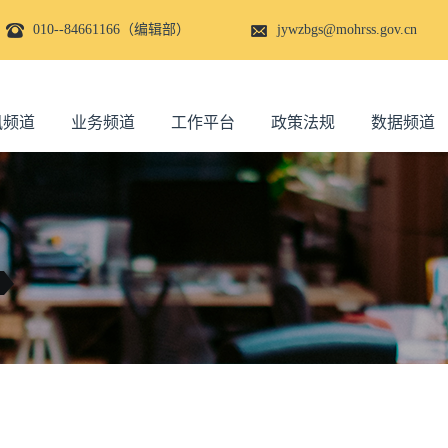
010--84661166（编辑部）
jywzbgs@mohrss.gov.cn
讯频道
业务频道
工作平台
政策法规
数据频道