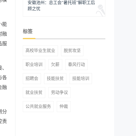
安徽池州：总工会“暑托班”解职工后
顾之忧
小能
标签
村融
品服
高校毕业生就业
脱贫攻坚
职业培训
欠薪
春风行动
接、
与各
招聘会
技能扶贫
技能培训
金融
就业扶贫
劳动争议
公共就业服务
仲裁
测分
控责