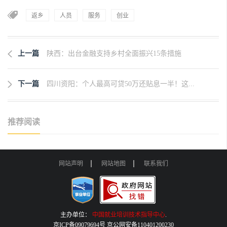
返乡
人员
服务
创业
上一篇
陕西：出台金融支持乡村全面振兴15条措施
下一篇
四川资阳：个人最高可贷50万还贴息一半！这...
推荐阅读
网站声明
网站地图
联系我们
主办单位：
中国就业培训技术指导中心
.
京ICP备09079694号 京公网安备110401200230