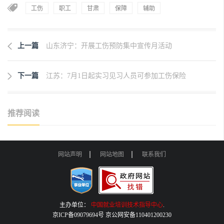
工伤
职工
甘肃
保障
辅助
上一篇
山东济宁：开展工伤预防集中宣传月活动
下一篇
江苏：7月1日起实习见习人员可参加工伤保险
推荐阅读
网站声明
网站地图
联系我们
主办单位：
中国就业培训技术指导中心
.
京ICP备09079694号 京公网安备110401200230