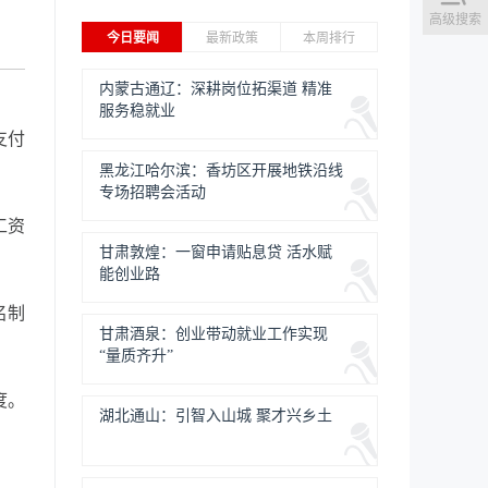
高级搜索
今日要闻
最新政策
本周排行
内蒙古通辽：深耕岗位拓渠道 精准
服务稳就业
支付
黑龙江哈尔滨：香坊区开展地铁沿线
专场招聘会活动
工资
甘肃敦煌：一窗申请贴息贷 活水赋
能创业路
名制
甘肃酒泉：创业带动就业工作实现
“量质齐升”
度。
湖北通山：引智入山城 聚才兴乡土