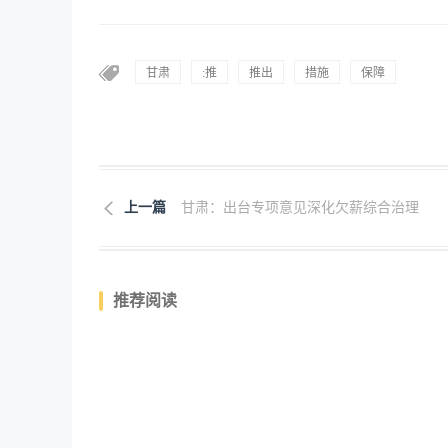
甘肃
:推
推出
措施
保障
上一篇
甘肃：出台专项意见深化欠薪综合治理
推荐阅读