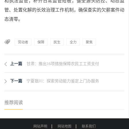
和执法监管，补齐日常监管短板，健全源头防控、动态监
管、处置化解的长效治理工作机制，确保查实的欠薪案件动
态清零。
劳动者
保障
民生
全力
聚焦
上一篇
甘肃：推出16项措施保障农民工工资支付
下一篇
宁夏银川：探索劳动能力鉴定上门办服务
推荐阅读
网站声明
网站地图
联系我们