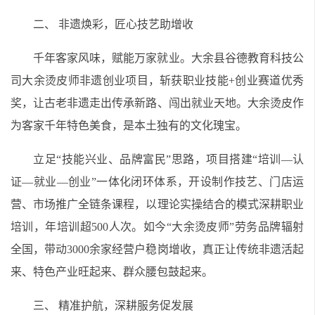
二、 非遗焕彩，匠心技艺助增收
千年客家风味，赋能万家就业。大余县谷德教育科技公
司大余烫皮师非遗创业项目，斩获职业技能+创业赛道优秀
奖，让古老非遗走出传承新路、闯出就业天地。大余烫皮作
为客家千年特色美食，是本土独有的文化瑰宝。
立足“技能兴业、品牌富民”思路，项目搭建“培训—认
证—就业—创业”一体化闭环体系，开设制作技艺、门店运
营、市场推广全链条课程，以理论实操结合的模式深耕职业
培训，年培训超500人次。如今“大余烫皮师”劳务品牌辐射
全国，带动3000余家经营户稳岗增收，真正让传统非遗活起
来、特色产业旺起来、群众腰包鼓起来。
三、 精准护航，深耕服务促发展