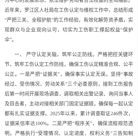
为中心的发展思想、依法维护劳动者合法权益的生动缩影。
近年来，罗江区人社局在工伤认定与维权工作中，总结形成
“严把三关、全程护航”的工作经验，有效化解劳资矛盾，实
现群众与企业双向认可，切实为工伤职工撑起权益“保护
伞”。
一、 严守认定关隘，筑牢公正防线。严格把控关键环
节，筑牢工伤认定工作防线，确保工伤认定精准合规、公平
公正。一是严把“证据关”，确保事实认定无误。坚持“事故
经过、受伤情况、劳动关系”三个必查原则，接到工伤报告
后第一时间开展现场调查，调取相关出警记录、询问当事人
及目击者，主动对接相关部门固定证据链，确保每一起认定
都有扎实证据支撑。2025年以来，累计调查取证246件次，
证据采信率达100%。二是严把“程序关”，确保流程规范透
明。严格执行“受理情况、认定进度、权利义务”三告知制