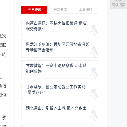
高级搜索
今日要闻
最新政策
本周排行
内蒙古通辽：深耕岗位拓渠道 精准
服务稳就业
此次
黑龙江哈尔滨：香坊区开展地铁沿线
城联
专场招聘会活动
东的
甘肃敦煌：一窗申请贴息贷 活水赋
能创业路
股、
硕博
甘肃酒泉：创业带动就业工作实现
“量质齐升”
岗位
湖北通山：引智入山城 聚才兴乡土
、佛
生择