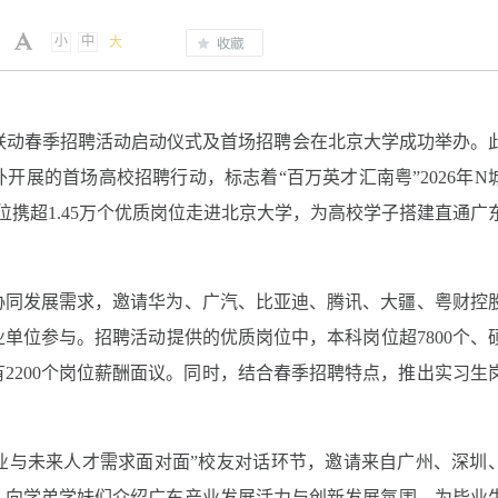
小
中
大
年N城联动春季招聘活动启动仪式及首场招聘会在北京大学成功举办。
开展的首场高校招聘行动，标志着“百万英才汇南粤”2026年N
位携超1.45万个优质岗位走进北京大学，为高校学子搭建直通广
协同发展需求，邀请华为、广汽、比亚迪、腾讯、大疆、粤财控
单位参与。招聘活动提供的优质岗位中，本科岗位超7800个、
，另有2200个岗位薪酬面议。同时，结合春季招聘特点，推出实习生
产业与未来人才需求面对面”校友对话环节，邀请来自广州、深圳
，向学弟学妹们介绍广东产业发展活力与创新发展氛围，为毕业