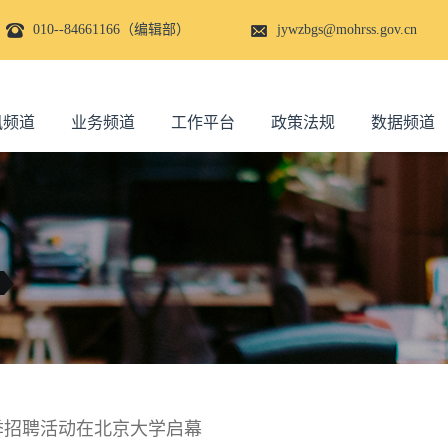
010--84661166（编辑部）
jywzbgs@mohrss.gov.cn
讯频道
业务频道
工作平台
政策法规
数据频道
春季招聘活动在北京大学启幕