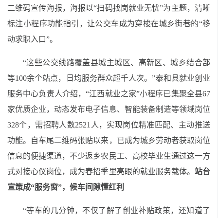
二维码宣传海报，海报以“扫码找岗就业无忧”为主题，清晰
标注小程序功能指引，让公交车成为穿梭在城乡街巷的“移
动求职入口”。
“这些公交线路覆盖县城
主城区
、高新区、
城乡结合部
等
1
00余个站点，日均服务群众超
千
人次。”泰和县就业创业
服务中心负责人介绍，“江西就业之家”小程序已集聚全县
67
家优质企业，动态发布电子信息、智能装备制造等领域岗位
32
8
个，
需招聘人数2521人，
实现岗位精准匹配、主动推送
功能。
自车尾二维码张贴以来，已成为城乡劳动者获取岗位
信息的便捷渠道，不少返乡农民工、高校毕业生通过这一方
式对接心仪岗位，成为春招季里亮眼的就业服务载体。
站台
宣策成“服务窗”，候车间隙懂红利
“等车的几分钟，不仅了解了创业补贴政策，还知道了