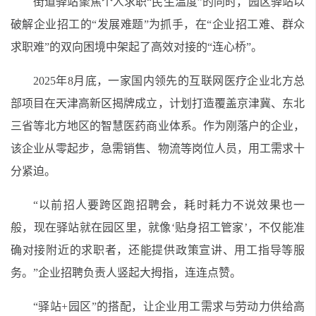
街道驿站聚焦个人求职“民生温度”的同时，园区驿站以
破解企业招工的“发展难题”为抓手，在“企业招工难、群众
求职难”的双向困境中架起了高效对接的“连心桥”。
2025年8月底，一家国内领先的互联网医疗企业北方总
部项目在天津高新区揭牌成立，计划打造覆盖京津冀、东北
三省等北方地区的智慧医药商业体系。作为刚落户的企业，
该企业从零起步，急需销售、物流等岗位人员，用工需求十
分紧迫。
“以前招人要跨区跑招聘会，耗时耗力不说效果也一
般，现在驿站就在园区里，就像‘贴身招工管家’，不仅能准
确对接附近的求职者，还能提供政策宣讲、用工指导等服
务。”企业招聘负责人竖起大拇指，连连点赞。
“驿站+园区”的搭配，让企业用工需求与劳动力供给高