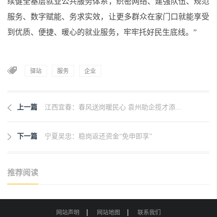
续健全基层就业公共服务体系，织密网络、建强队伍、规范
服务、数字赋能、务求实效，让更多群众在家门口就能享受
到优质、便捷、暖心的就业服务，牢牢托好民生底线。”
驿站
服务
企业
上一篇
江西宜春：春风送岗暖民心 袁州助企揽才添...
下一篇
宁夏吴忠：稳岗返还资金“免申即享”
推荐阅读
网站声明
网站地图
联系我们