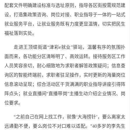
配套文件明确建设标准与选址原则，指导各区街按需规范建
设，打造集政策咨询、岗位对接、职业指导于一体的一站式
就业服务平台，让就业服务既有力度更显温情，切实把民生
福祉落到实处。
走进王顶堤街道“津彩e就业”驿站，温馨有序的氛围扑
面而来，各功能分区清晰明了、高效运转。接待服务区工作
人员笑容亲切，耐心细致地为求职者解答政策疑问；信息查
询区的智能终端前，求职者驻足操作，实时更新的海量岗位
信息滚动呈现；综合活动区干货满满的职业指导讲座引得阵
阵点头；就业直播间“直播带岗”主播生动介绍企业情况、岗
位要求。
“之前自己在网上找工作，就像‘大海捞针’，要么离家太
远通勤不便，要么岗位不对口难以适配。”40多岁的李先生