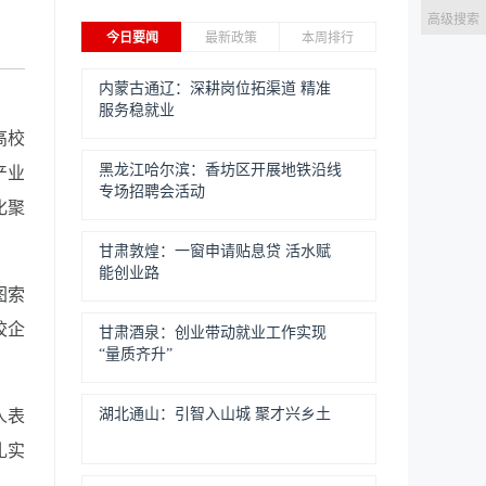
高级搜索
今日要闻
最新政策
本周排行
内蒙古通辽：深耕岗位拓渠道 精准
服务稳就业
高校
黑龙江哈尔滨：香坊区开展地铁沿线
产业
专场招聘会活动
化聚
甘肃敦煌：一窗申请贴息贷 活水赋
能创业路
图索
校企
甘肃酒泉：创业带动就业工作实现
“量质齐升”
湖北通山：引智入山城 聚才兴乡土
人表
扎实