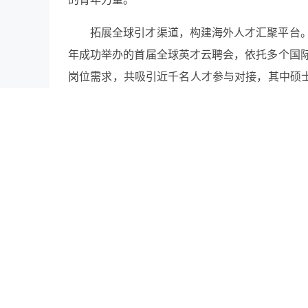
拓展全球引才渠道，构建海外人才汇聚平台
年成功举办的首届全球英才云聘会，依托多个国
岗位需求，共吸引近千名人才参与对接，其中硕士
多个前沿领域。
为进一步提升引才实效，合肥经开区创新实施
家联络站进行集中授牌。同时，通过建立人才数
池”。
推动技能人才定向培养，强化制造业人才支
进技能人才队伍建设，深化产教融合、校企合作。
点企业与19所职业院校建立稳定合作关系。通过
才培养与产业需求的精准对接。截至目前，已有1
优化人才服务机制，营造近悦远来发展环境