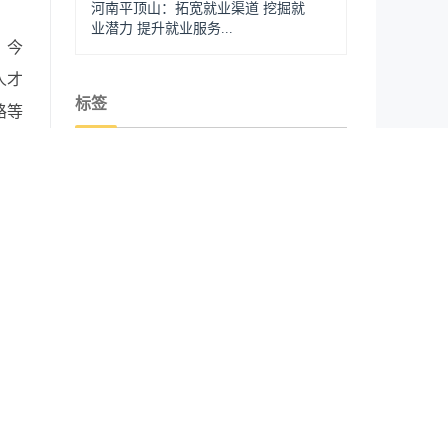
河南平顶山：拓宽就业渠道 挖掘就
业潜力 提升就业服务...
。今
人才
标签
路等
高校毕业生就业
脱贫攻坚
14
职业培训
欠薪
春风行动
蓄水
招聘会
技能扶贫
技能培训
续推
就业扶贫
劳动争议
家重
公共就业服务
仲裁
现人
节，