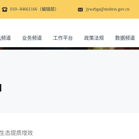
010--84661166（编辑部）
jywzbgs@mohrss.gov.cn
讯频道
业务频道
工作平台
政策法规
数据频道
才生态提质增效