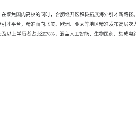
。在聚焦国内高校的同时，合肥经开区积极拓展海外引才新路径
际引才平台，精准面向北美、欧洲、亚太等地区精准发布高层次
及以上学历者占比达78%，涵盖人工智能、生物医药、集成电
“全球引才伙伴计划”，首批聘任10位全球英才引进联络官，并对
据库，开展常态化联络与跟踪服务，持续扩大国际化人才的“
撑。围绕先进制造业和战略性新兴产业发展需要，合肥经开区持
今年以来，已累计开展“招工引匠”系列活动15场，组织区内11
共建实训基地、开展“订单式”培养、推行现代学徒制等模式，实
348名技能人才通过定向培养渠道入职区内企业。
。合肥经开区始终将优化人才服务作为提升区域竞争力的关键环