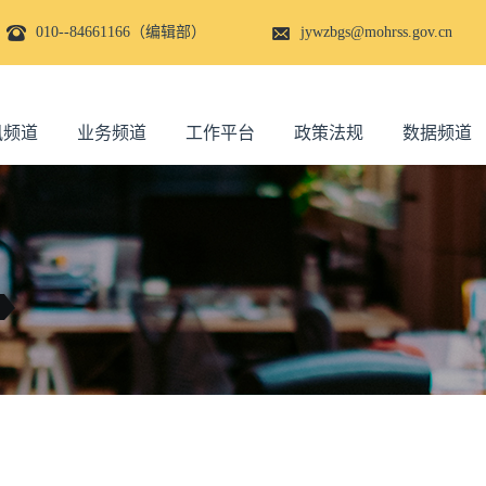
010--84661166（编辑部）
jywzbgs@mohrss.gov.cn
讯频道
业务频道
工作平台
政策法规
数据频道