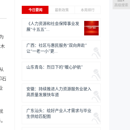
高级搜索
今日要闻
最新政策
本周排行
《人力资源和社会保障事业发
展“十五五”...
为
广西：社区与惠民服务“双向奔赴”
达木
让“一老一小”更...
山东青岛：烈日下的“暖心护航”
从
叩石
业
安徽：持续推进人力资源服务业驶入
高质量发展快车道
广东汕头：绘好产业人才需求与毕业
就
生供给匹配图
务。