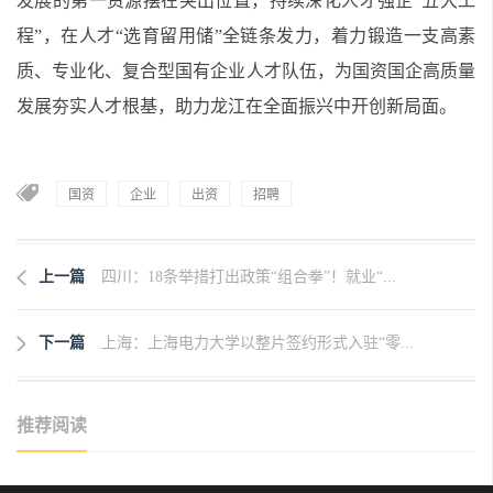
发展的第一资源摆在突出位置，持续深化人才强企“五大工
程”，在人才“选育留用储”全链条发力，着力锻造一支高素
质、专业化、复合型国有企业人才队伍，为国资国企高质量
发展夯实人才根基，助力龙江在全面振兴中开创新局面。
国资
企业
出资
招聘
上一篇
四川：18条举措打出政策“组合拳”！就业“...
下一篇
上海：上海电力大学以整片签约形式入驻“零...
推荐阅读