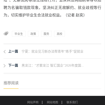
培”、无薪试岗等违法违规行为，坚决纠治网络刷单等以招
聘为名骗取钱款现象，坚决纠正无故解约、就业歧视等行
为，切实维护毕业生合法就业权益。（记者 赵奕）
毕业生
政策
服务
高校
上一篇
宁夏：就业见习新办法帮青年“练手”促就业
下一篇
黑龙江：“才聚龙江 智汇国企”2026年度国...
推荐阅读
网站声明
网站地图
联系我们