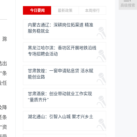
高级搜索
今日要闻
最新政策
本周排行
内蒙古通辽：深耕岗位拓渠道 精准
服务稳就业
，滁
黑龙江哈尔滨：香坊区开展地铁沿线
专场招聘会活动
选出
甘肃敦煌：一窗申请贴息贷 活水赋
”条
能创业路
业任
甘肃酒泉：创业带动就业工作实现
“量质齐升”
及降
湖北通山：引智入山城 聚才兴乡土
还条
”资
再受