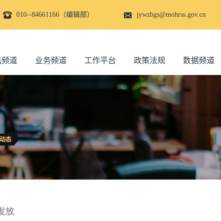
010--84661166（编辑部）
jywzbgs@mohrss.gov.cn
讯频道
业务频道
工作平台
政策法规
数据频道
动态
发放