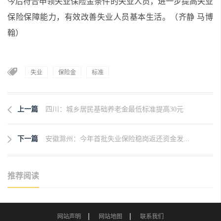
今后符合申领失业保险金条件的失业人员，进一步提高失业
保险保障能力，有效改善失业人员基本生活。（齐静 马博
翰）
失业
保险金
标准
上一篇
四川：城乡居民基础养老金最低标准提高30元
下一篇
安徽滁州：今年首批失业保险稳岗返还资金发...
推荐阅读
网站声明
网站地图
联系我们