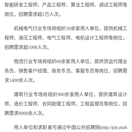
智能研发工程师、
产品工程师、
算法工程师、调试工程师
等
岗位，招聘需求超1
万
人次。
机械电气
行业
专场
将
组织
50余
家用人单位
，
提供机械
工
程师
、液压工程师、电气工程师、电机设计工程师等
岗
位，
招聘需求超
1000
人次。
物流行业专场将组织60余家用人单位
，提供
货运代理
业
务员、销售
客户经理、
商务专员、客服专员等
岗位
，招聘
需
求14
00余人次
。
建筑行业专场将组织9
00余
家用人单位，提供建筑设计
师、造价工程师、合同助理工程师、工程监理员等岗位，招
聘需求8900余人次。
用人单位和求职者可通过中国公共招聘网(http://job.moh