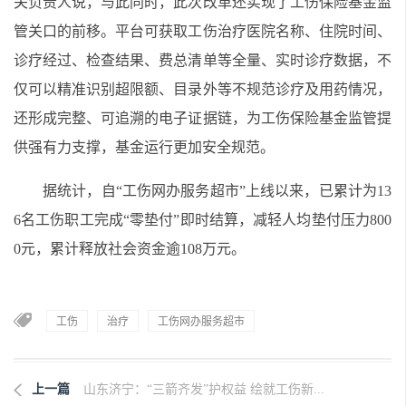
关负责人说，与此同时，此次改革还实现了工伤保险基金监
管关口的前移。平台可获取工伤治疗医院名称、住院时间、
诊疗经过、检查结果、费总清单等全量、实时诊疗数据，不
仅可以精准识别超限额、目录外等不规范诊疗及用药情况，
还形成完整、可追溯的电子证据链，为工伤保险基金监管提
供强有力支撑，基金运行更加安全规范。
据统计，自“工伤网办服务超市”上线以来，已累计为13
6名工伤职工完成“零垫付”即时结算，减轻人均垫付压力800
0元，累计释放社会资金逾108万元。
工伤
治疗
工伤网办服务超市
上一篇
山东济宁：“三箭齐发”护权益 绘就工伤新...