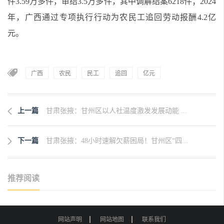
件3.59万多件，审结3.5万多件，其中调解结案6218件；2024
年，广西通过专项执行行动为农民工追回劳动报酬4.2亿
元。
广西
农民
民工
追回
亿元
上一篇
甘肃张掖：甘州区以人社温度激发发展动能 ...
下一篇
甘肃张掖：48小时速解欠薪困局！甘州区“四...
推荐阅读
网站声明
网站地图
联系我们