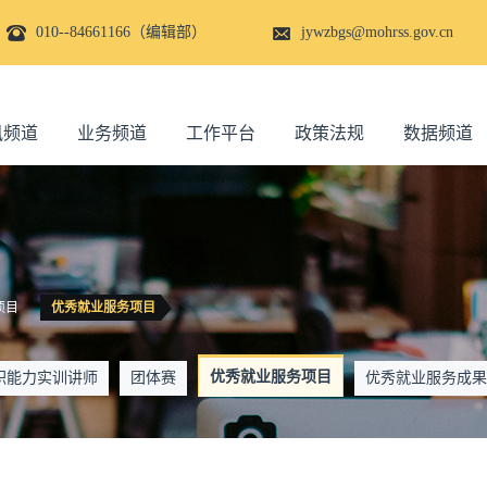
010--84661166（编辑部）
jywzbgs@mohrss.gov.cn
讯频道
业务频道
工作平台
政策法规
数据频道
项目
优秀就业服务项目
优秀就业服务项目
职能力实训讲师
团体赛
优秀就业服务成果