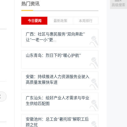
热门资讯
高级搜索
今日要闻
最新政策
本周排行
广西：社区与惠民服务“双向奔赴”
让“一老一小”更...
山东青岛：烈日下的“暖心护航”
安徽：持续推进人力资源服务业驶入
高质量发展快车道
广东汕头：绘好产业人才需求与毕业
生供给匹配图
安徽池州：总工会“暑托班”解职工后
顾之忧