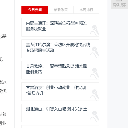
高级搜索
今日要闻
最新政策
本周排行
内蒙古通辽：深耕岗位拓渠道 精准
服务稳就业
化基
黑龙江哈尔滨：香坊区开展地铁沿线
专场招聘会活动
展、
甘肃敦煌：一窗申请贴息贷 活水赋
能创业路
做返
甘肃酒泉：创业带动就业工作实现
续优
“量质齐升”
湖北通山：引智入山城 聚才兴乡土
显著
创业