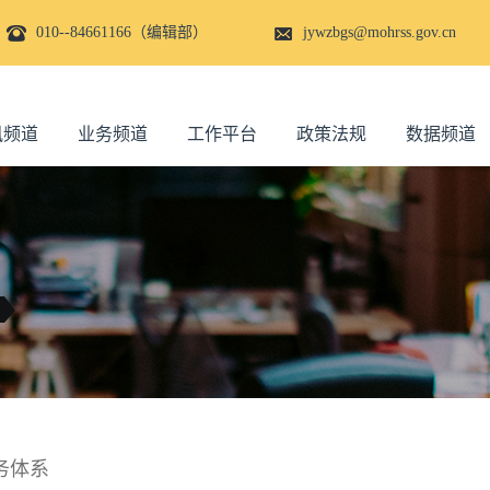
010--84661166（编辑部）
jywzbgs@mohrss.gov.cn
讯频道
业务频道
工作平台
政策法规
数据频道
务体系