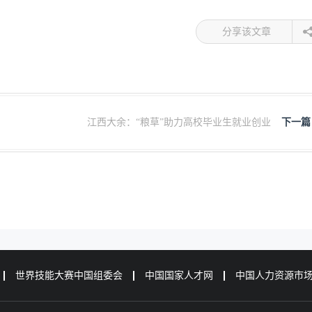
分享该文章
江西大余：“粮草”助力高校毕业生就业创业
下一篇
世界技能大赛中国组委会
中国国家人才网
中国人力资源市