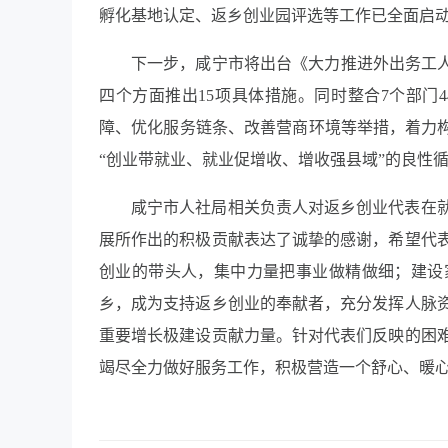
孵化基地认定、返乡创业园评选等工作已全面启
下一步，咸宁市将出台《大力推进外出务工人
四个方面推出15项具体措施。同时整合7个部门
障、优化服务链条、改善营商环境等举措，着力构
“创业带就业、就业促增收、增收强县域”的良性
咸宁
市人社局相关负责人对返乡创业代表在
展所作出的积极贡献表达了诚挚的感谢，希望代
创业的带头人，集中力量把事业做精做细；建设
乡，成为支持返乡创业的奉献者，充分发挥人脉
重要增长极建设贡献力量。针对代表们反映的困
竭尽全力做好服务工作，积极营造一个舒心、暖