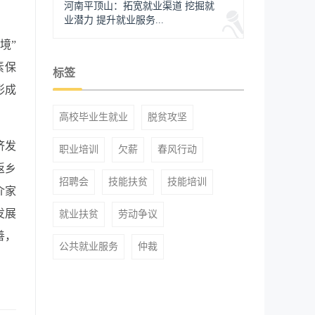
河南平顶山：拓宽就业渠道 挖掘就
业潜力 提升就业服务...
境”
素保
标签
形成
高校毕业生就业
脱贫攻坚
济发
职业培训
欠薪
春风行动
返乡
招聘会
技能扶贫
技能培训
介家
发展
就业扶贫
劳动争议
善，
公共就业服务
仲裁