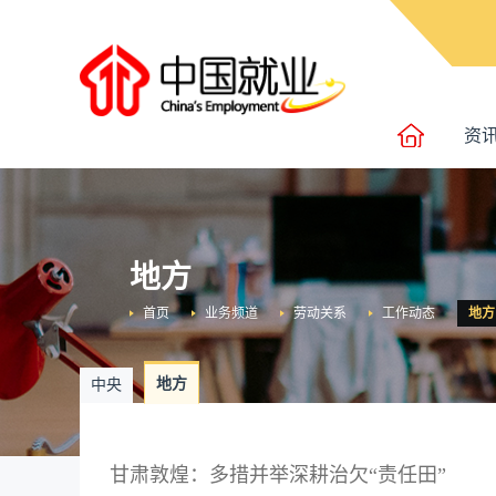
资
地方
首页
业务频道
劳动关系
工作动态
地方
地方
中央
甘肃敦煌：多措并举深耕治欠“责任田”