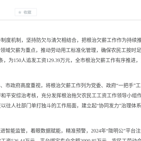
善制度机制，坚持防欠与清欠相结合，把根治欠薪工作作为持续
设领域欠薪为重点，推动劳动用工标准化管理，确保农民工按时
条，为150人追发工资129.39万元，全市根治欠薪工作有序推进
委、市政府高度重视，将根治欠薪工作列为党委、政府“一把手”工
评和平安综治考核，充分发挥根治拖欠农民工工资工作领导小组
以往人社部门单打独斗的工作局面，建立起“协同发力”治理体
进智能监管，着眼数据赋能，精准预警，2024年“陇明公”平台
资526.44万元，平台绑定专户余额2090.85万元。农民工劳动