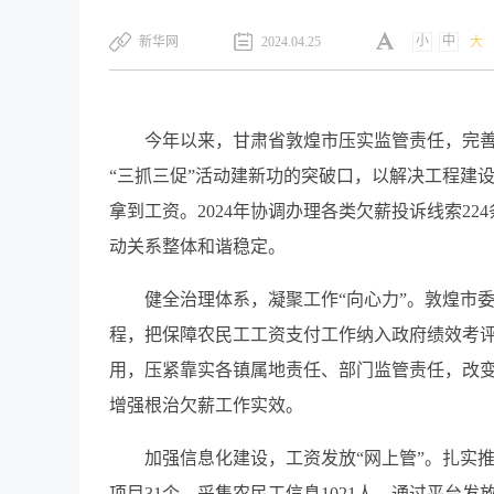
小
中
新华网
2024.04.25
大
今年以来，甘肃省敦煌市压实监管责任，完
“三抓三促”活动建新功的突破口，以解决工程建
拿到工资。2024年协调办理各类欠薪投诉线索224
动关系整体和谐稳定。
健全治理体系，凝聚工作“向心力”。敦煌市
程，把保障农民工工资支付工作纳入政府绩效考
用，压紧靠实各镇属地责任、部门监管责任，改变
增强根治欠薪工作实效。
加强信息化建设，工资发放“网上管”。扎实推
项目31个，采集农民工信息1021人，通过平台发放工