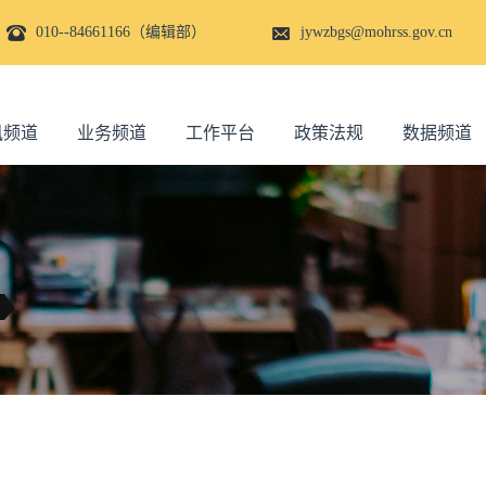
010--84661166（编辑部）
jywzbgs@mohrss.gov.cn
讯频道
业务频道
工作平台
政策法规
数据频道