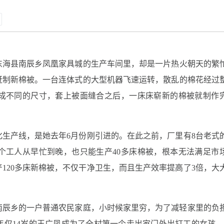
东海县
南辰乡凤凰家具城的生产车间里，却是一片热火朝天的繁
赶制新棉被。一台连体式的大型机器飞速运转，散乱的棉花经过
成不同的尺寸，套上被面缝合之后，一床床崭新的棉被就制作
生产线，是她去年6月份刚引进的。在此之前，厂里有8台老式
个工人从早忙到晚，也只能生产40多床棉被，根本无法满足市
120多床新棉被，不仅干净卫生，而且生产效率提高了3倍，大
南辰乡的一户普通农民家庭，小时候家里穷，为了减轻家里的负
仅14岁的王广凤成为了全村第一个走出家门外出打工的女孩。