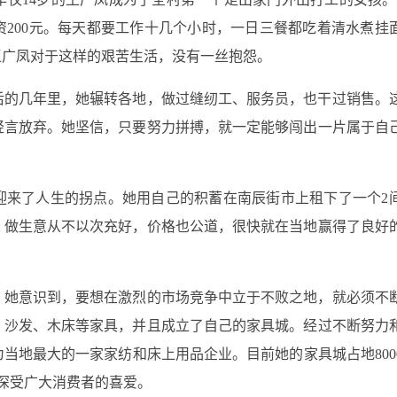
200元。每天都要工作十几个小时，一日三餐都吃着清水煮挂
，王广凤对于这样的艰苦生活，没有一丝抱怨。
后的几年里，她辗转各地，做过缝纫工、服务员，也干过销售。
轻言放弃。她坚信，只要努力拼搏，就一定能够闯出一片属于自
年迎来了人生的拐点。她用自己的积蓄在南辰街市上租下了一个2
，做生意从不以次充好，价格也公道，很快就在当地赢得了良好
。她意识到，要想在激烈的市场竞争中立于不败之地，就必须不
、沙发、木床等家具，并且成立了自己的家具城。经过不断努力
当地最大的一家家纺和床上用品企业。目前她的家具城占地800
，深受广大消费者的喜爱。