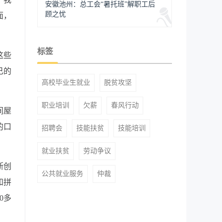
安徽池州：总工会“暑托班”解职工后
顾之忧
面，
标签
这些
己的
高校毕业生就业
脱贫攻坚
职业培训
欠薪
春风行动
间屋
的口
招聘会
技能扶贫
技能培训
就业扶贫
劳动争议
断创
公共就业服务
仲裁
和拼
0多