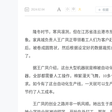
小
中
2024.02.04
大
隆冬时节，寒风凛冽，但在
江苏省连云港市
象。家具城负责人王广凤正带领着工人们为客户
后，被卷成圆筒状，然后根据设定好的数据裁剪
了。
据王广凤介绍，这台大型机器就是棉被自动化
器，全部都需要人工操作，棉絮漫天飞舞，10多
求。如今有了这台自动化生产线，一天就可以生产
节约了人工成本。
王广凤的创业之路并非一帆风顺。她出生于
她小学毕业就被迫辍学，开始在外打工。那年，年