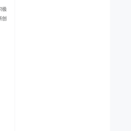
积极
断创