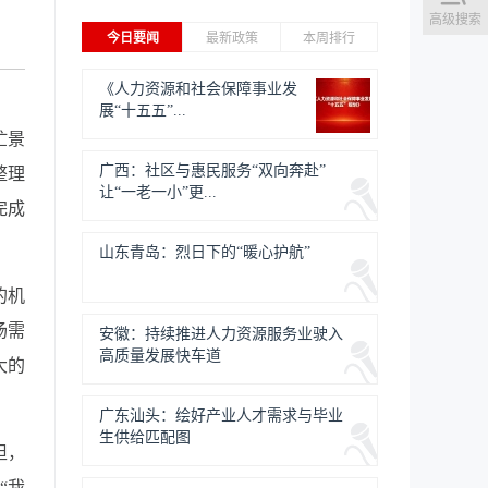
高级搜索
今日要闻
最新政策
本周排行
《人力资源和社会保障事业发
展“十五五”...
忙景
广西：社区与惠民服务“双向奔赴”
整理
让“一老一小”更...
完成
山东青岛：烈日下的“暖心护航”
的机
场需
安徽：持续推进人力资源服务业驶入
高质量发展快车道
大的
广东汕头：绘好产业人才需求与毕业
生供给匹配图
担，
“我