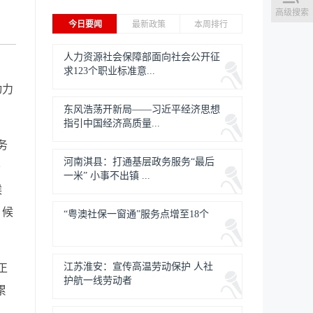
高级搜索
今日要闻
最新政策
本周排行
人力资源社会保障部面向社会公开征
求123个职业标准意...
动力
东风浩荡开新局——习近平经济思想
指引中国经济高质量...
务
河南淇县：打通基层政务服务“最后
公
一米” 小事不出镇 ...
候
、候
“粤澳社保一窗通”服务点增至18个
江苏淮安：宣传高温劳动保护 人社
正
护航一线劳动者
累