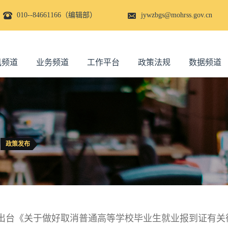
010--84661166（编辑部）
jywzbgs@mohrss.gov.cn
讯频道
业务频道
工作平台
政策法规
数据频道
政策发布
出台《关于做好取消普通高等学校毕业生就业报到证有关