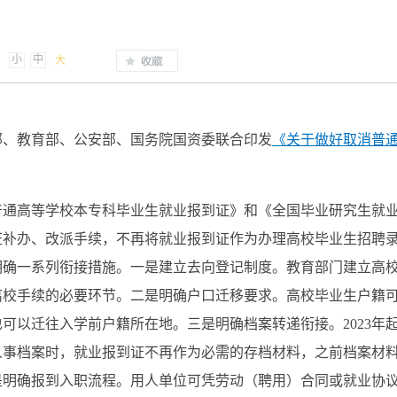
小
中
大
部、教育部、公安部、国务院国资委联合印发
《关于做好取消普
。
国普通高等学校本专科毕业生就业报到证》和《全国毕业研究生就
证补办、改派手续，不再将就业报到证作为办理高校毕业生招聘
明确一系列衔接措施。一是建立去向登记制度。教育部门建立高
离校手续的必要环节。二是明确户口迁移要求。高校毕业生户籍
可以迁往入学前户籍所在地。三是明确档案转递衔接。2023年
人事档案时，就业报到证不再作为必需的存档材料，之前档案材
是明确报到入职流程。用人单位可凭劳动（聘用）合同或就业协