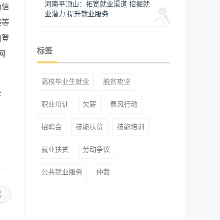
河南平顶山：拓宽就业渠道 挖掘就
确信
业潜力 提升就业服务...
递等
向登
标签
网
高校毕业生就业
脱贫攻坚
公
职业培训
欠薪
春风行动
招聘会
技能扶贫
技能培训
就业扶贫
劳动争议
公共就业服务
仲裁