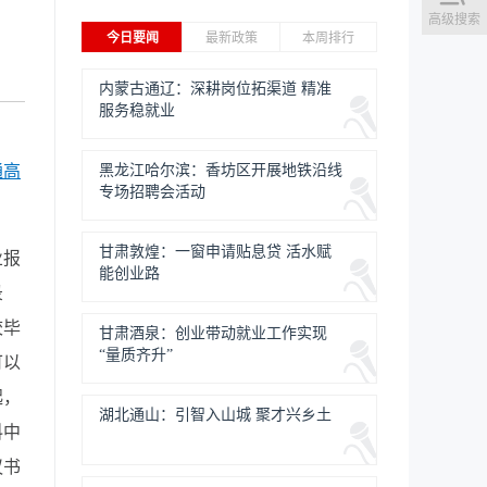
高级搜索
今日要闻
最新政策
本周排行
内蒙古通辽：深耕岗位拓渠道 精准
服务稳就业
通高
黑龙江哈尔滨：香坊区开展地铁沿线
专场招聘会活动
甘肃敦煌：一窗申请贴息贷 活水赋
业报
能创业路
录
校毕
甘肃酒泉：创业带动就业工作实现
“量质齐升”
可以
起，
湖北通山：引智入山城 聚才兴乡土
料中
议书