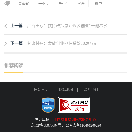
青海省
一季度
毕业生
形势
稳中
上一篇
广西田东：扶持政策激活返乡创业“一池春水...
下一篇
甘肃甘州：发放创业担保贷款1820万元
推荐阅读
网站声明
网站地图
联系我们
主办单位：
中国就业培训技术指导中心
.
京ICP备09079694号 京公网安备110401200230