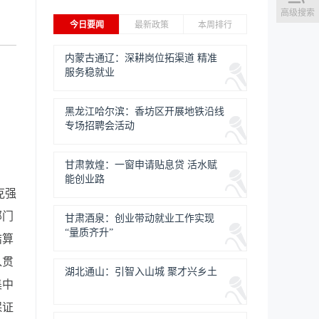
高级搜索
今日要闻
最新政策
本周排行
内蒙古通辽：深耕岗位拓渠道 精准
服务稳就业
黑龙江哈尔滨：香坊区开展地铁沿线
专场招聘会活动
甘肃敦煌：一窗申请贴息贷 活水赋
能创业路
克强
部门
甘肃酒泉：创业带动就业工作实现
“量质齐升”
结算
入贯
湖北通山：引智入山城 聚才兴乡土
集中
保证