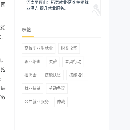
河南平顶山：拓宽就业渠道 挖掘就
、困
业潜力 提升就业服务...
贯彻
标签
求，
高校毕业生就业
脱贫攻坚
面。
职业培训
欠薪
春风行动
治拖
招聘会
技能扶贫
技能培训
资，
开展
就业扶贫
劳动争议
有效
公共就业服务
仲裁