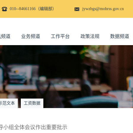
010--84661166（编辑部）
jywzbgs@mohrss.gov.cn
讯频道
业务频道
工作平台
政策法规
数据频道
示范文本
工资数据
导小组全体会议作出重要批示