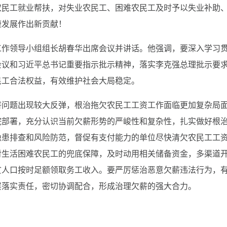
农民工就业帮扶，对失业农民工、困难农民工及时予以失业补助
康发展作出新贡献！
工作领导小组组长胡春华出席会议并讲话。他强调，要深入学习
会议和习近平总书记重要指示批示精神，落实李克强总理批示要
民工合法权益，有效维护社会大局稳定。
薪问题出现较大反弹，根治拖欠农民工工资工作面临更加复杂局
院部署，充分认识当前欠薪形势的严峻性和复杂性，扎实做好根
隐患排查和风险防范，督促有支付能力的单位尽快清欠农民工工
对生活困难农民工的兜底保障，及时动用相关储备资金，多渠道
贫人口按时足额领取务工收入。要严厉惩治恶意欠薪违法行为，
层落实责任，密切协调配合，形成治理欠薪的强大合力。