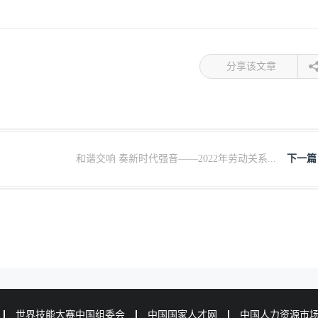
分享该文章
和谐交响 奏新时代强音——2022年劳动关系...
下一篇
世界技能大赛中国组委会
中国国家人才网
中国人力资源市