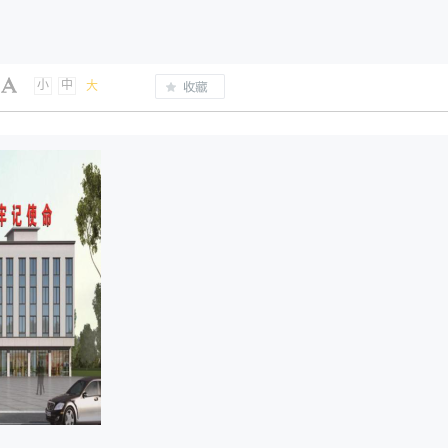
小
中
大