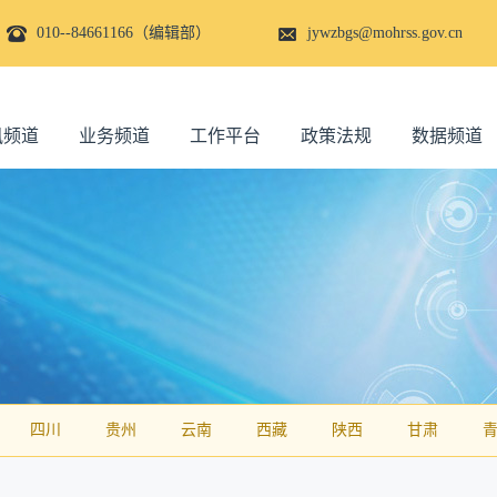
010--84661166（编辑部）
jywzbgs@mohrss.gov.cn
讯频道
业务频道
工作平台
政策法规
数据频道
四川
贵州
云南
西藏
陕西
甘肃