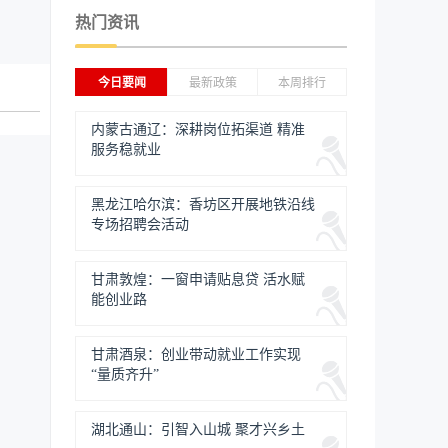
热门资讯
今日要闻
最新政策
本周排行
内蒙古通辽：深耕岗位拓渠道 精准
服务稳就业
黑龙江哈尔滨：香坊区开展地铁沿线
专场招聘会活动
甘肃敦煌：一窗申请贴息贷 活水赋
能创业路
甘肃酒泉：创业带动就业工作实现
“量质齐升”
湖北通山：引智入山城 聚才兴乡土