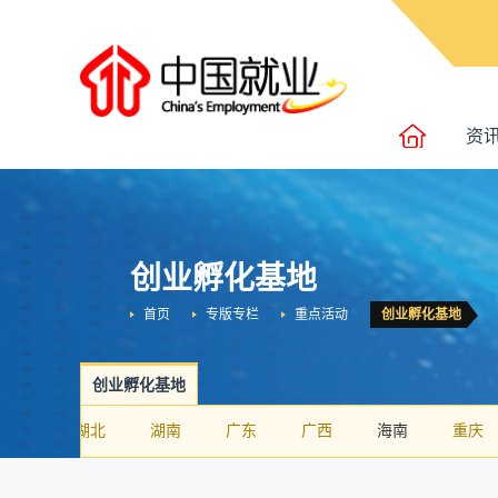
资
创业孵化基地
首页
专版专栏
重点活动
创业孵化基地
创业孵化基地
河南
湖北
湖南
广东
广西
海南
重庆