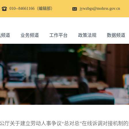
010--84661166（编辑部）
jywzbgs@mohrss.gov.cn
讯频道
业务频道
工作平台
政策法规
数据频道
公厅关于建立劳动人事争议“总对总”在线诉调对接机制的