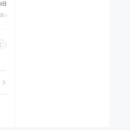
30日
员 )