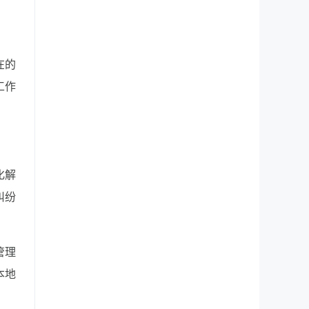
在的
工作
化解
纠纷
管理
本地