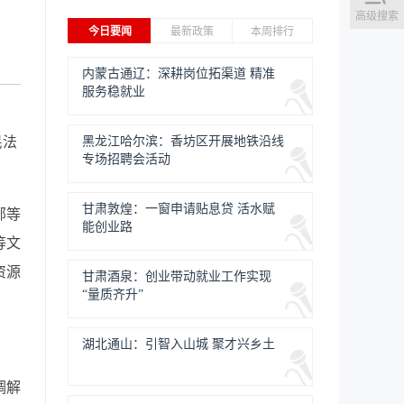
高级搜索
今日要闻
最新政策
本周排行
内蒙古通辽：深耕岗位拓渠道 精准
服务稳就业
民法
黑龙江哈尔滨：香坊区开展地铁沿线
专场招聘会活动
甘肃敦煌：一窗申请贴息贷 活水赋
部等
能创业路
等文
资源
甘肃酒泉：创业带动就业工作实现
“量质齐升”
湖北通山：引智入山城 聚才兴乡土
调解