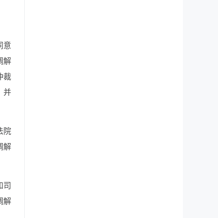
同意
调解
仲裁
，并
法院
调解
和司
调解