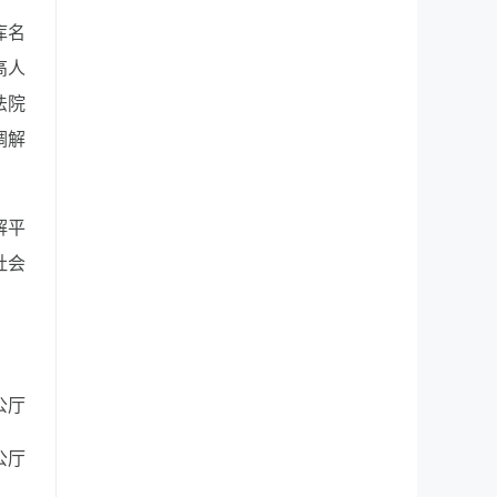
库名
高人
法院
调解
解平
社会
公厅
公厅