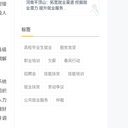
河南平顶山：拓宽就业渠道 挖掘就
对接
业潜力 提升就业服务...
级人
标签
高校毕业生就业
脱贫攻坚
各级
调解
职业培训
欠薪
春风行动
招聘会
技能扶贫
技能培训
系统
就业扶贫
劳动争议
组织
人力
公共就业服务
仲裁
做好
件调