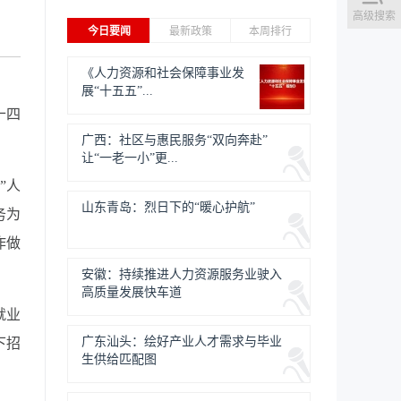
高级搜索
今日要闻
最新政策
本周排行
《人力资源和社会保障事业发
展“十五五”...
十四
广西：社区与惠民服务“双向奔赴”
让“一老一小”更...
”人
山东青岛：烈日下的“暖心护航”
务为
作做
安徽：持续推进人力资源服务业驶入
高质量发展快车道
就业
广东汕头：绘好产业人才需求与毕业
下招
生供给匹配图