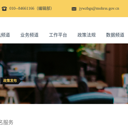
010--84661166（编辑部）
jywzbgs@mohrss.gov.cn
讯频道
业务频道
工作平台
政策法规
数据频道
政策发布
名服务