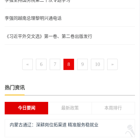
李强主持国务院第二十次专题学习
李强同越南总理黎明兴通电话
《习近平外交文选》第一卷、第二卷出版发行
«
6
7
8
9
10
»
热门资讯
今日要闻
最新政策
本周排行
内蒙古通辽：深耕岗位拓渠道 精准服务稳就业