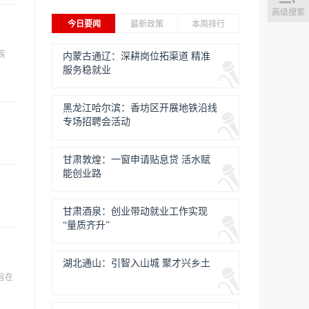
高级搜索
今日要闻
最新政策
本周排行
疾
内蒙古通辽：深耕岗位拓渠道 精准
服务稳就业
黑龙江哈尔滨：香坊区开展地铁沿线
专场招聘会活动
甘肃敦煌：一窗申请贴息贷 活水赋
能创业路
甘肃酒泉：创业带动就业工作实现
“量质齐升”
湖北通山：引智入山城 聚才兴乡土
旨在