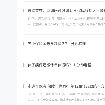
谌贻琴在北京调研时强调 切实保障残疾人平等
新华社北京5月12日电 在第三十六个全国助残日即将到来之
人。她强调，要深入学习贯彻习近平总书记关于对残疾人格外关
失业保险金最多领多久？1分钟看懂
休了病假还能休年休假吗？１分钟看懂
走进奔跑者 保障与你同行 第12届“12333统一
3月30日下午，第12届“12333统一咨询日”主场活动在北京
发挥12333宣传解读政策、沟通社情民意等方面的作用，采用