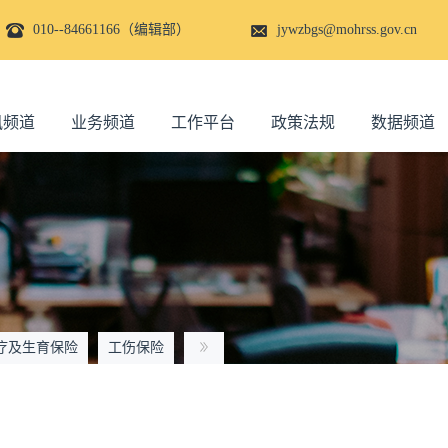
010--84661166（编辑部）
jywzbgs@mohrss.gov.cn
讯频道
业务频道
工作平台
政策法规
数据频道
疗及生育保险
工伤保险