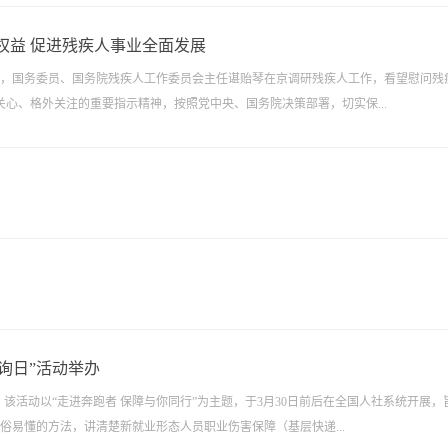
权益 促进残疾人事业全面发展
际，国务委员、国务院残疾人工作委员会主任谌贻琴在京调研残疾人工作，看望慰问残
心、格外关注的重要指示精神，按照党中央、国务院决策部署，切实保...
咨询日”活动举办
举行。该活动以“走进奔跑者 保障与你同行”为主题，于3月30日前后在全国人社系统开展，
通俗易懂的方法，讲清楚新就业形态人员职业伤害保障（基层快递...