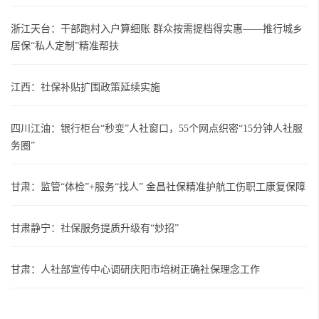
浙江天台：干部跑村入户算细账 群众按需提档得实惠——推行城乡
居保“私人定制”精准帮扶
江西：社保补贴扩围政策延续实施
四川江油：银行柜台“秒变”人社窗口，55个网点织密“15分钟人社服
务圈”
甘肃：监管“体检”+服务“找人” 金昌社保精准护航工伤职工康复保障
甘肃静宁：社保服务提质升级有“妙招”
甘肃：人社部宣传中心调研庆阳市培树正确社保理念工作