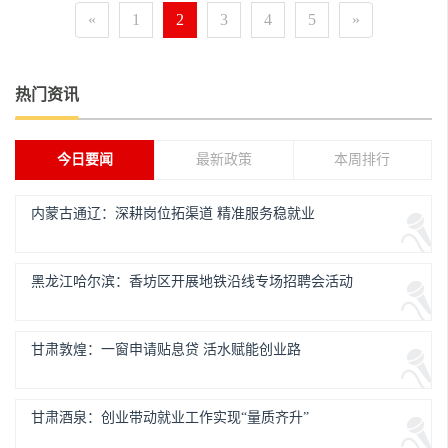
«
1
2
3
4
5
»
热门资讯
今日要闻
最新政策
本周排行
内蒙古通辽：深耕岗位拓渠道 精准服务稳就业
黑龙江哈尔滨：香坊区开展地铁沿线专场招聘会活动
甘肃敦煌：一窗申请贴息贷 活水赋能创业路
甘肃酒泉：创业带动就业工作实现“量质齐升”