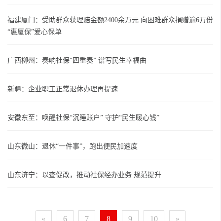
福建厦门：受助群众获理赔金额2400余万元 向困难群众捐赠逾6万份
“惠厦保”爱心保单
广西柳州：奏响社保“四重奏” 谱写民生幸福曲
新疆：企业职工正常退休办理再提速
安徽东至：唤醒社保“沉睡账户” 守护“民生暖心钱”
山东微山：退休“一件事”，跑出便民加速度
山东济宁：以查促改，推动社保经办业务 规范提升
«
6
7
8
9
10
»