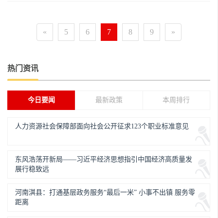
«
5
6
7
8
9
»
热门资讯
今日要闻
最新政策
本周排行
人力资源社会保障部面向社会公开征求123个职业标准意见
东风浩荡开新局——习近平经济思想指引中国经济高质量发
展行稳致远
河南淇县：打通基层政务服务“最后一米” 小事不出镇 服务零
距离