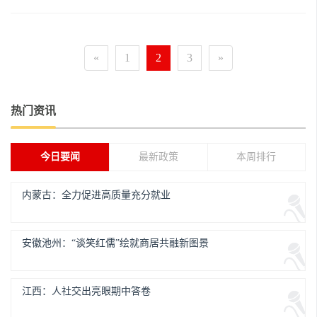
«
1
2
3
»
热门资讯
今日要闻
最新政策
本周排行
内蒙古：全力促进高质量充分就业
安徽池州：“谈笑红儒”绘就商居共融新图景
江西：人社交出亮眼期中答卷