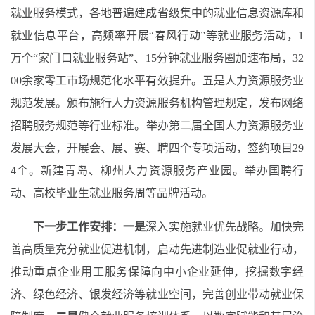
就业服务模式
，各地普遍建成省级集中的就业信息资源库和
就业信息平台
，高频率
开展“
春
风行动
”
等
就业服务
活动，1
万个“家门口就业服务站”、15分钟就业服务圈加速布局，32
00余家零工市场规范化水平有效提升。
五是人力资源服务业
规范发展。
颁布施行人力资源服务机构管理规定，
发布网络
招聘服务规范等行业标准
。
举办第二届全国人力资源服务业
发展大会，开展会、展、赛、聘四个专项活动，签约项目29
4个。新建青岛、柳州
人力资源服务
产业园。
举办
国聘行
动
、高校毕业生就业服务周等品牌活动。
下一步工作安排：
一是
深入实施就业优先战略。加快完
善高质量充分就业促进机制，启动先进制造业促就业行动，
推动重点企业用工服务保障向中小企业延伸，挖掘数字经
济、绿色经济、银发经济等就业空间，完善创业带动就业保