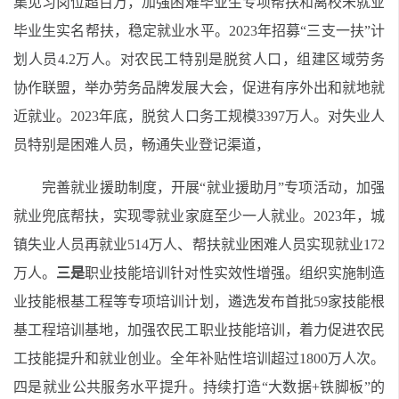
集
见习
岗位超百万
，加强困难毕业生专项帮扶和离校未就业
毕业生实名帮扶
，稳定就业水平
。
202
3
年
招募“三支一扶”计
划人员4.2万
人
。
对农民工特别是脱贫人口，组建区域劳务
协作联盟，举办劳务品牌发展大会，
促进
有序外出和
就地
就
近就业。
2023年底，
脱贫人口务工规模3397万人。
对失业人
员特别是困难人员，畅通失业登记
渠道
，
完善就业援助制度，开展“就业援助月”
专项活动
，加强
就业兜底帮扶，实现零就业家庭至少一人就业。
2023年，城
镇失业人员再就业514万人、帮扶就业困难人员实现就业172
万人。
三是
职业技能培训针对性实效性增强。
组织实施制造
业技能根基工程等专项培训计划，遴选发布首批59家技能根
基工程培训基地，加强农民工职业技能培训，着力促进农民
工技能提升和就业创业。全年补贴性培训超过1800万人次。
四是就业公共
服务
水平提升
。持续打造“大数据+铁脚板”的