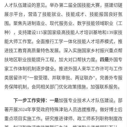
人才队伍建设的意见
。
举办第二届全国技能大赛，
搭建切磋
展示平台，营造了技能就业、技能成才、技能报国良好氛
围
。聚焦先进制造业
、
现代服务业
、
数字技能领域职业（工
种），支持建设115家国家级高技能人才培训基地和139家技
能大师工作室。全面推行工学一体化技能人才培养模式，推
进技工教育高质量特色发展。深入实施国家乡村振兴重点帮
扶地区职业技能提升工程，加大对口帮扶力度。
四
是
外国专
家
工作体制机制逐步健全。推进外国人来华工作许可与工作
类居留许可“一窗受理、并联审批、两证联办”
，
完善外专服
务保障机制，会同相关部门优化政策措施
，
加强联系服务。
下一步工作安排：
一是
加强专业技术人才队伍建设。部
署开展2024年享受政府特殊津贴人员选拔推荐。做好博士后
重点项目实施工作。研究推进律师、政工师系列职称制度改