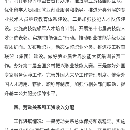
革，制订职称评审监管暂行办法。推进职业资格国际互认。
优化留学人员回国就业创业服务和指导。推进分类分层的专
业技术人员继续教育体系建设。
二是
加强技能人才队伍建
设。实施
高技能领军人才培育计划
。
开展第十七届高技能人
才评选表彰
。
实施
“技能强企”行动
。
推动职业技能等级认定
提质扩面
。
发布新职业，动态调整职业分类。
推进技工教育
联盟（集团）建设。
做好
第47届世界技能大赛集训参赛工
作。
办好
第二届全国乡村振兴职业技能大赛。
三是
做好外国
专家服务保障工作。完善外国人来华工作管理制度。健全外
国人才聘用、薪酬、职称等制度。加强与相关部门联动，提
升基本公共服务保障水平。
四、劳动关系和工资收入分配
工作进展情况：
一是
劳动关系总体保持和谐稳定。
实施