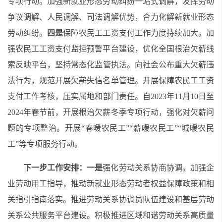
专项行动。加强新就业形态劳动纠纷一站式调解，发挥劳动
争议调解、人民调解、司法调解优势，合力化解新就业形态
劳动纠纷。
四是
保障农民工工资支付工作力度持续加大。
加
强农民工工资支付监控预警平台建设
，优化
全国根治欠薪线
索反映平
台，
坚持常态化监管执法
。
向社会公布重大欠薪违
法行为，
规范开展欠薪失信名单管理
。
开展保障农民工工资
支付工作考核，压实属地和部门责任。
自
2023年
11月
10日
至
2024年春节前，开展根治欠薪冬季专项行动，强化对欠薪问
题的专项整治。
开展
“春暖农民工”“薪暖农民工”“城暖农民
工”等
专项服务行动。
下一步工作安排：
一是
强化劳动关系协商协调。加强企
业劳动用工指导，推动新就业形态劳动者权益保障政策和相
关指引指南落实。推进劳动关系协调员队伍建设和基层劳动
关系公共服务平台建设。积极推进区域和谐劳动关系高质量