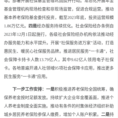
等。部署开展社保基金管理巩固提升行动。常态化开展年金
基金管理机构现场检查和非现场监管，促进合规运营。推动
基本养老保险基金委托投资，截至2023年底，投资运营规模
1.86万亿元。
四是
经办服务持续优化。
社会保险经办条例自
2023年12月1日起施行，各级社会保险经办机构依法推动经
办服务能力和水平提升
。
开展“社保服务进万家”活动，打造
惠民生、暖民心社保服务品牌。
推进居民服务“一卡通”，社
会保障卡持卡人数13.79亿人，其中9.62亿人领用电子社保
卡。各地普遍开通人社领域95项社会保障卡应用，
推出
更多
民生服务“一卡通”应用。
下一步工作安排：
一是
积极推进养老保险全国统筹，确
保养老金按时足额发放。持续扩大企业年金覆盖面，
推进个
人养老金制度全面实施。
推动有条件的村集体经济组织补助
城乡居民养老保险参保人缴费，增加个人账户积累。
二是
持