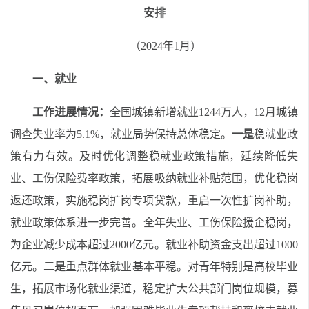
安排
（2024年1月）
一、就业
工作进展情况：
全国城镇新增就业1244万人
，12月城镇
调查失业率为5.1%，
就业局势保持总体稳定。
一
是
稳
就业
政
策
有力有效
。
及时
优化调整稳就业政策措施，延续降低失
业、工伤保险费率政策，拓展吸纳就业补贴范围，优化稳岗
返还政策，实施稳岗扩岗专项贷款，重启一次性扩岗补助
，
就业
政策体系进一步完善
。
全年失业、工伤保险援企稳岗，
为企业减少成本超过2000亿元。就业补助资金支出超过1000
亿元
。
二是
重点
群体就业
基本平稳
。对青年特别是高校毕业
生，拓展市场化就业渠道，稳定扩大公共部门岗位规模，
募