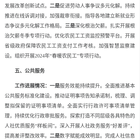
发展改革创新试点。
二是
促进劳动人事争议多元化解。
持续
推进在线诉调对接，加强
裁审衔接。
指导各地建立新就业形
态争议多元化解工作格局
。
三是
深化根治欠薪
。扎实开展根
治欠薪冬季专项行动。
优化农民工工资监控预警平台。
开展
省级政府保障农民工工资支付工作考核。
加强智慧监察建
设。
组织开展2024年“春暖农民工”专项行动
。
五、公共服务
工作进展情况：
一是
服务效能持续提升。全面推进基本
公共服务标准化建设。推动证明事项告知承诺制，梳理、调
整拟保留的证明事项清单。全面实行行政许可事项清单管
理，持续优化行政审批服务。探索打造不同层级各具特色的
人社优质服务“样板间”。深入开展人社政务服务“好差评”，
提高差评整改效率。
二是
数字赋能成效明显。完成人社信息