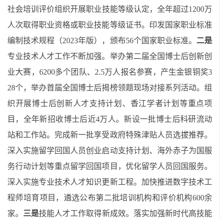
社会培训评价组织开展职业技能等级认定，全年
超过
1200万
人次取得职业资格或职业技能等级证书。印发国家职业标准
编制技术规程（2023年版）
，
颁布
56
个国家职业标准。
二是
专业技术人才工作不断加强。举办第二届全国博士后创新创
业大赛，6200多个团队、2.5万人报名参赛，产生金银铜奖3
28个，举办首届全国博士后揭榜领题现场对接系列活动。组
织开展博士后创新人才支持计划、香江学者计划等重点项
目，全年新招收博士后近4万人。新设一批博士后科研流动
站和工作站。完成新一批享受政府特殊津贴人员选拔推荐。
深入实施留学回国人员创业启动支持计划、海外赤子为国服
务行动计划等重点留学回国项目，优化留学人员回国服务。
深入实施专业技术人才知识更新工程。加快推进数字技术工
程师培育项目，遴选公布第二批培训机构和评价机构600余
家。
三是
技能人才
工作
取得
新
成效。落实加强新时代高技能