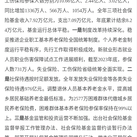
工伤保险参保人数分别为10.66亿人、2.44亿人、3.02亿人，
同比增加1336万人、566万人、1054万人。全年三项社会保
险基金收入7.92万亿元，支出7.09万亿元，年底累计结余8.2
4万亿元，基金运行总体平稳。
一是
制度改革持续深化。稳
妥推进企业职工基本养老保险全国统筹制度。个人养老金制
度运行平稳有序，先行工作取得积极成效。
新就业形态就业
人员职业伤害保障试点工作进展顺利，
截至2023年底，
参保
人数
731
万人
。失业保险、工伤保险省级统筹全面实现。
二
是
社保待遇按时足额发放。全年发放
失业保险金等
各类失业
保险待遇
976
亿元。调整退休人员基本养老金水平，提高城
乡居民基础养老金最低标准。为2577万困难群体代缴城乡居
民养老保险费，困难群体基本养老保险参保率保持在99%以
上。
三
是
基金监管和投资运营不断加强。出台社会保险基金
监督举报工作管理办法、社会保险基金监督约谈暂行办法