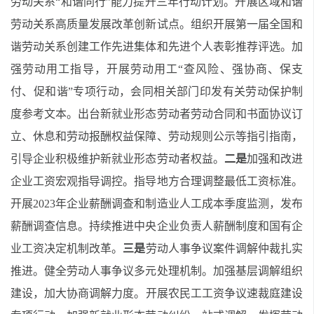
劳动关系“和谐同行”能力提升三年行动计划
。
开展
区域和谐
劳动关系高质量发展改革创新试点
。
组织开展第一届全国和
谐劳动关系创建工作先进集体和先进个人表彰推荐评选。加
强劳动用工指导，开展劳动用工“查风险、强协商、保支
付、促和谐”专项行动，会同相关部门印发有关劳动保护制
度参考文本。
出台新就业形态劳动者劳动合同和书面协议订
立、休息和劳动报酬权益保障、劳动规则公示等
指引指南
，
引导企业积极维护新就业形态劳动者权益。
二是
加强和改进
企业工资宏观指导调控。指导地方合理调整最低工资标准。
开展2023年企业薪酬调查和制造业人工成本季度监测，发布
薪酬调查信息。持续推进中央企业负责人薪酬制度和国有企
业工资决定机制改革。
三是
劳动人事争议案件调解仲裁扎实
推进。
健全劳动人事争议多元处理机制。加强基层调解组织
建设，加大协商调解力度
。
开展农民工工资争议速裁庭建设