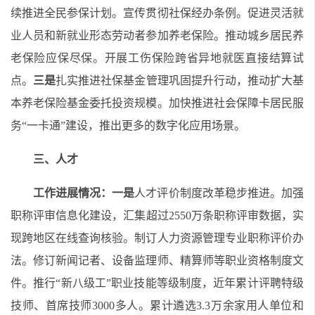
续推进全民参保计划。宣传贯彻社保经办条例。促进灵活就
业人员和新就业形态劳动者参加养老保险。推动城乡居民养
老保险应保尽保。
开展工伤保险跨省异地就医直接结算试
点。
三是
扎实推进
社保基金管理巩固提升行动，
推动扩大基
本养老保险基金委托投资规模。
加快推进社会保障卡居民服
务“一卡通”建设
，推出更多的数字化应用场景
。
三、人才
工作进展情况：
一是
人才评价制度改革
稳步推进
。加强
职称评审信息化建设，汇集超过2550万条职称评审数据，实
现跨地区在线查询核验。制
订
人力资源管理专业职称评价办
法
。
修订新闻记者、设备监理师、精算师等职业资格制度文
件。推行“新八级工”职业技能等级制度，
近年
累计评聘特级
技师、首席技师3000多人。累计遴选3.3万余家用人单位和