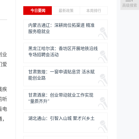
高级搜索
今日要闻
最新政策
本周排行
内蒙古通辽：深耕岗位拓渠道 精准
服务稳就业
黑龙江哈尔滨：香坊区开展地铁沿线
创业
专场招聘会活动
们爱
甘肃敦煌：一窗申请贴息贷 活水赋
能创业路
残疾
甘肃酒泉：创业带动就业工作实现
前听
“量质齐升”
看电
湖北通山：引智入山城 聚才兴乡土
通，