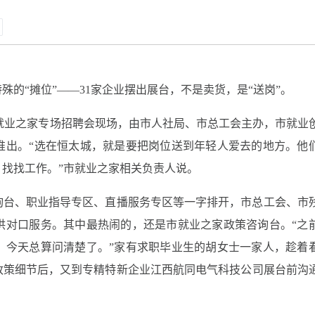
殊的“摊位”——31家企业摆出展台，不是卖货，是“送岗”。
余市就业之家专场招聘会现场，由市人社局、市总工会主办，市就业
推出。“选在恒太城，就是要把岗位送到年轻人爱去的地方。他
找找工作。”市就业之家相关负责人说。
询台、职业指导专区、直播服务专区等一字排开，市总工会、市
供对口服务。其中最热闹的，还是市就业之家政策咨询台。“之
，今天总算问清楚了。”家有求职毕业生的胡女士一家人，趁着
政策细节后，又到专精特新企业江西航同电气科技公司展台前沟