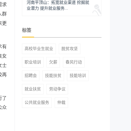
河南平顶山：拓宽就业渠道 挖掘就
需求
业潜力 提升就业服务...
人群
来更
标签
术有
高校毕业生就业
脱贫攻坚
袁女
职业培训
欠薪
春风行动
女士
校再
招聘会
技能扶贫
技能培训
就业扶贫
劳动争议
行了
公共就业服务
仲裁
公众