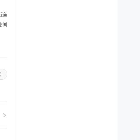
街道
业创