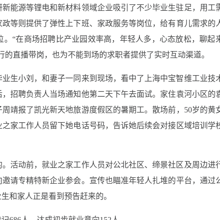
研新能源等锂电和新材料领域企业吸引了不少毕业生驻足，用工
家政等则提供了弹性上下班、家政服务等岗位，给有育儿需求的
位。“在商场招聘比产业园效率高，年轻人多，心态放松，聊起
行的直播带岗，也为不能到场的求职者提供了实时互动渠道。
毕业生小刘，和妻子一同来到现场，看中了上海中宝智维工业技
后，招聘负责人当场通知他第二天下午去面试。家住袁河小区的
周靖报了凯光新天地旅游度假区的暑期工。散场前，50岁的黄
业之家工作人员留下她电话号码，告诉她后续会对接区域培训学
的。活动前，就业之家工作人员对公北社区、缔景社区及周边进
向邀请专精特新企业参会。宣传也瞄准年轻人扎堆的平台，通过
业生和家人正是看到预告赶来的。
记686人，达成初步就业意向152人。