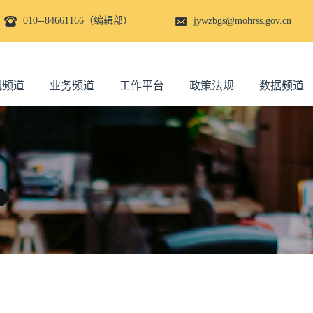
010--84661166（编辑部）
jywzbgs@mohrss.gov.cn
讯频道
业务频道
工作平台
政策法规
数据频道