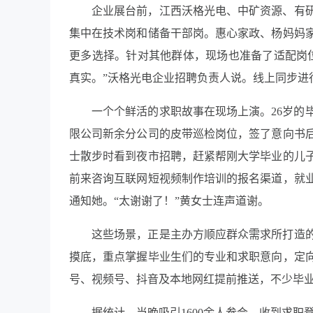
企业展台前，江西沃格光电、中矿资源、有
集中在技术岗和储备干部岗。惠心家政、杨妈妈
更多选择。针对其他群体，现场也准备了适配岗
真实。”沃格光电企业招聘负责人说。线上同步进
一个个鲜活的求职故事在现场上演。26岁的
限公司新余分公司的皮带巡检岗位，签了意向书
士散步时看到夜市招聘，赶紧帮刚大学毕业的儿子
前来咨询互联网短视频制作培训的报名渠道，就
通知她。“太谢谢了！”黄女士连声道谢。
这些场景，正是主办方顺应群众需求所打造
摸底，重点掌握毕业生们的专业和求职意向，定
号、视频号、抖音及本地网红提前推送，不少毕
据统计，当晚吸引1600余人参会，收到求职登